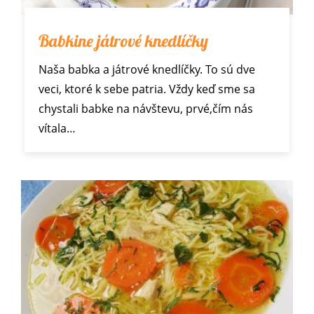
Babkine játrové knedlíčky
Naša babka a játrové knedlíčky. To sú dve
veci, ktoré k sebe patria. Vždy keď sme sa
chystali babke na návštevu, prvé,čím nás
vítala…