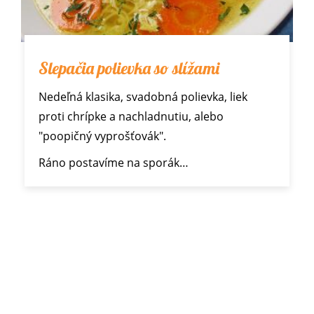
Slepačia polievka so slížami
Nedeľná klasika, svadobná polievka, liek
proti chrípke a nachladnutiu, alebo
"poopičný vyprošťovák".
Ráno postavíme na sporák…