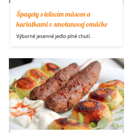
Špagety s teľacím mäsom a
kuriatkami v smotanovej omáčke
Výborné jesenné jedlo plné chutí.