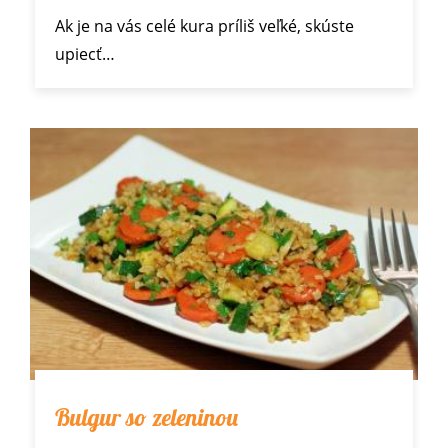
Ak je na vás celé kura príliš veľké, skúste
upiecť…
Bulgur so zeleninou