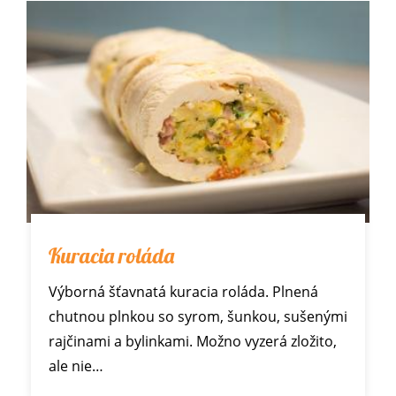
Kuracia roláda
Výborná šťavnatá kuracia roláda. Plnená
chutnou plnkou so syrom, šunkou, sušenými
rajčinami a bylinkami. Možno vyzerá zložito,
ale nie…