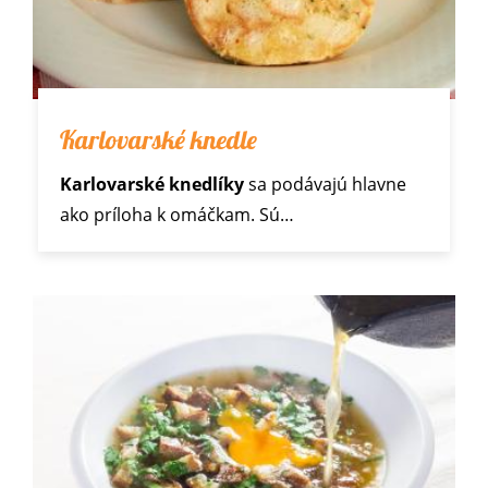
Karlovarské knedle
Karlovarské knedlíky
sa podávajú hlavne
ako príloha
k omáčkam
. Sú…