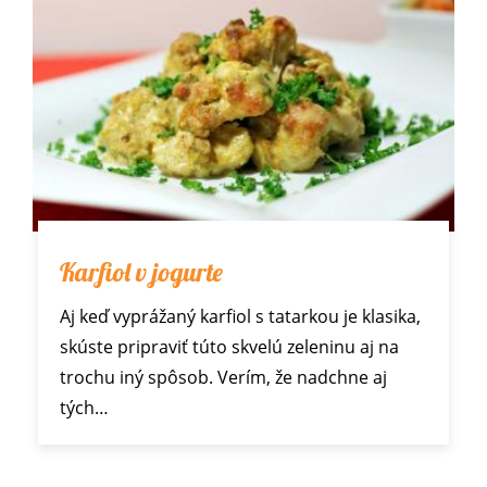
Karfiol v jogurte
Aj keď vyprážaný karfiol s tatarkou je klasika,
skúste pripraviť túto skvelú zeleninu aj na
trochu iný spôsob. Verím, že nadchne aj
tých…