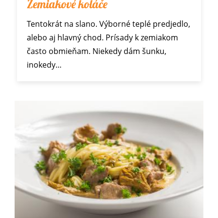
Zemiakové koláče
Tentokrát na slano. Výborné teplé predjedlo,
alebo aj hlavný chod. Prísady k zemiakom
často obmieňam. Niekedy dám šunku,
inokedy…