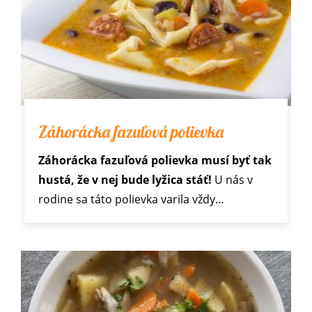
Záhorácka fazuľová polievka
Záhorácka fazuľová polievka musí byť tak
hustá, že v nej bude lyžica stáť!
U nás v
rodine sa táto polievka varila vždy…