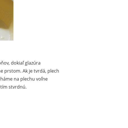
ňov, dokiaľ glazúra
e prstom. Ak je tvrdá, plech
cháme na plechu voľne
tím stvrdnú.