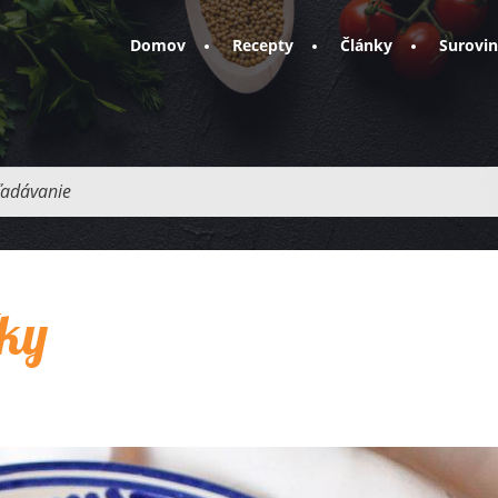
Domov
Recepty
Články
Surovi
adávanie
čky