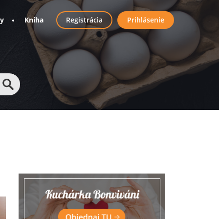
User
ny
Kniha
Registrácia
Prihlásenie
account
menu