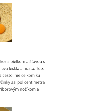
ukor s bielkom a šťavou s
eva lesklá a hustá. Túto
cesto, nie celkom ku
inky asi pol centimetra
príborovým nožíkom a