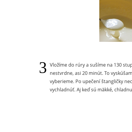
Vložíme do rúry a sušíme na 130 stup
nestvrdne, asi 20 minút. To vyskúšam
vyberieme. Po upečení štangličky ne
vychladnúť. Aj keď sú mäkké, chladnu