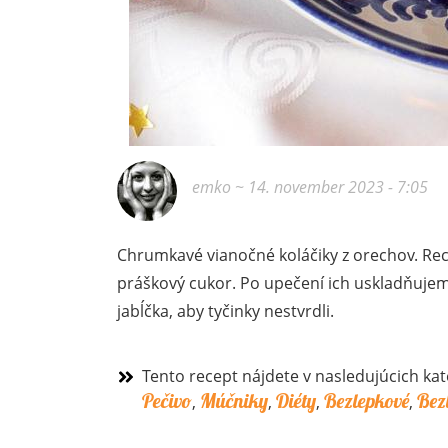
emko
~ 14. november 2023 - 7:05
Chrumkavé vianočné koláčiky z orechov. Rec
práškový cukor. Po upečení ich uskladňujeme
jabĺčka, aby tyčinky nestvrdli.
Tento recept nájdete v nasledujúcich kat
Pečivo
Múčniky
Diéty
Bezlepkové
Bez
,
,
,
,