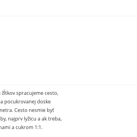
 žĺtkov spracujeme cesto,
na pocukrovanej doske
metra. Cesto nesmie byť
, najprv lyžicu a ak treba,
ami a cukrom 1:1.