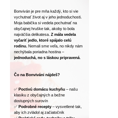
Bonviván je pre mňa každý, kto si vie 
vychutnať život aj v jeho jednoduchosti.
Moja babička si vedela pochutnať na 
obyčajnej hruške tak, akoby to bola 
najväčšia delikatesa. 
Z mála vedela 
vyčariť jedlo, ktoré spájalo celú 
rodinu.
 Nemali sme veľa, no nikdy nám 
nechýbala poriadna hostina – 
jednoduchá, no s láskou pripravená
.
Čo na Bonviváni nájdeš?
✅ 
Poctivú domácu kuchyňu
 – našu 
klasiku z obyčajných a bežne 
dostupných surovín
✅ 
Podrobné recepty
 – vysvetlené tak, 
aby ich zvládol aj začiatočník