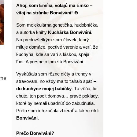
Ahoj, som Emília, volajú ma Emko – 
vitaj na stránke Bonviváni! 🍲
Som molekulárna genetička, hudobníčka 
a autorka knihy
 Kuchárka Bonviváni
. 
No predovšetkým som človek, ktorý 
miluje domáce, poctivé varenie a verí, že 
kuchyňa, kde sa varí s láskou, spája 
ľudí. A presne o tom sú Bonviváni.
Vyskúšala som rôzne diéty a trendy v 
eme
stravovaní, no vždy ma to ťahalo späť – 
do kuchyne mojej babičky
. Tá vôňa, tie 
chute, ten pocit domova… pravé poklady, 
ktoré by nemali upadnúť do zabudnutia. 
Preto som ich začala zbierať a tak vznikli 
Bonviváni
.
Prečo Bonviváni?