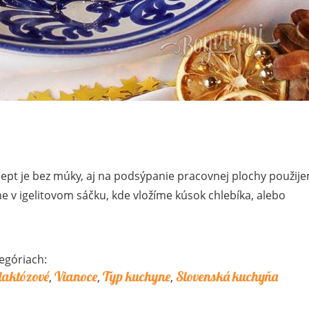
ept je bez múky, aj na podsýpanie pracovnej plochy použij
 v igelitovom sáčku, kde vložíme kúsok chlebíka, alebo
egóriach:
laktózové
Vianoce
Typ kuchyne
Slovenská kuchyňa
,
,
,