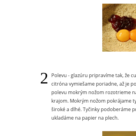
Polevu - glazúru pripravíme tak, že c
citróna vymiešame poriadne, až je pol
polevu mokrým nožom rozotrieme na 
krajom. Mokrým nožom pokrájame tyč
široké a dlhé. Tyčinky podoberáme 
ukladáme na papier na plech.