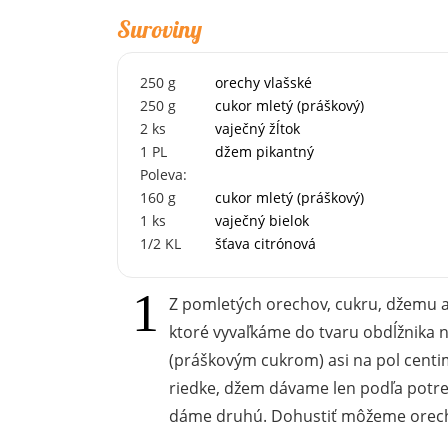
Suroviny
250
g
orechy vlašské
250
g
cukor mletý (práškový)
2
ks
vaječný žĺtok
1
PL
džem pikantný
Poleva:
160
g
cukor mletý (práškový)
1
ks
vaječný bielok
1/2
KL
šťava citrónová
Z pomletých orechov, cukru, džemu a
ktoré vyvaľkáme do tvaru obdĺžnika 
(práškovým cukrom) asi na pol centi
riedke, džem dávame len podľa potreby
dáme druhú. Dohustiť môžeme orech