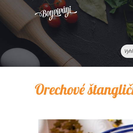
Vyhľ
Orechové štangli