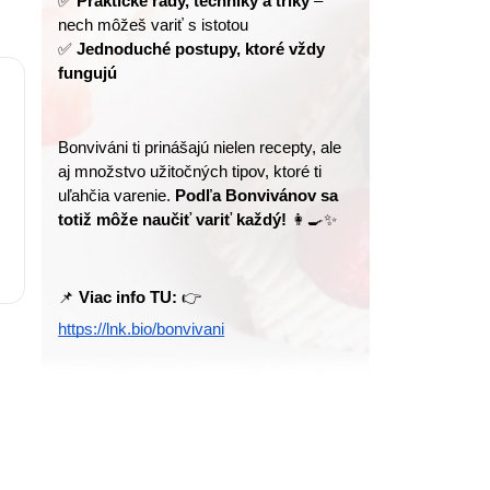
✅ 
Praktické rady, techniky a triky
 – 
nech môžeš variť s istotou
✅ 
Jednoduché postupy, ktoré vždy 
fungujú
Bonviváni ti prinášajú nielen recepty, ale 
aj množstvo užitočných tipov, ktoré ti 
uľahčia varenie. 
Podľa Bonvivánov sa 
totiž môže naučiť variť každý!
 👩‍🍳✨
📌 
Viac info TU:
 👉 
https://lnk.bio/bonvivani