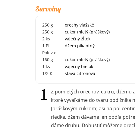
Suroviny
250
g
orechy vlašské
250
g
cukor mletý (práškový)
2
ks
vaječný žĺtok
1
PL
džem pikantný
Poleva:
160
g
cukor mletý (práškový)
1
ks
vaječný bielok
1/2
KL
šťava citrónová
Z pomletých orechov, cukru, džemu a
ktoré vyvaľkáme do tvaru obdĺžnika 
(práškovým cukrom) asi na pol centi
riedke, džem dávame len podľa potreby
dáme druhú. Dohustiť môžeme orech