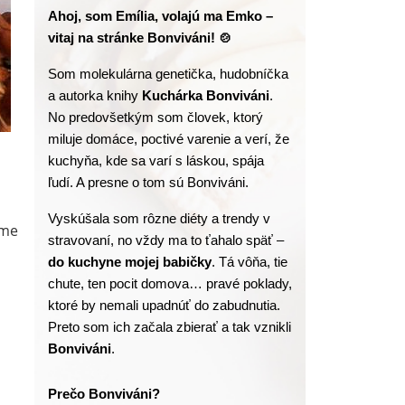
Ahoj, som Emília, volajú ma Emko – 
vitaj na stránke Bonviváni! 🍲
Som molekulárna genetička, hudobníčka 
a autorka knihy
 Kuchárka Bonviváni
. 
No predovšetkým som človek, ktorý 
miluje domáce, poctivé varenie a verí, že 
kuchyňa, kde sa varí s láskou, spája 
ľudí. A presne o tom sú Bonviváni.
Vyskúšala som rôzne diéty a trendy v 
eme
stravovaní, no vždy ma to ťahalo späť – 
do kuchyne mojej babičky
. Tá vôňa, tie 
chute, ten pocit domova… pravé poklady, 
ktoré by nemali upadnúť do zabudnutia. 
Preto som ich začala zbierať a tak vznikli 
Bonviváni
.
Prečo Bonviváni?