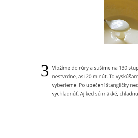
Vložíme do rúry a sušíme na 130 stup
nestvrdne, asi 20 minút. To vyskúšam
vyberieme. Po upečení štangličky ne
vychladnúť. Aj keď sú mäkké, chladnu