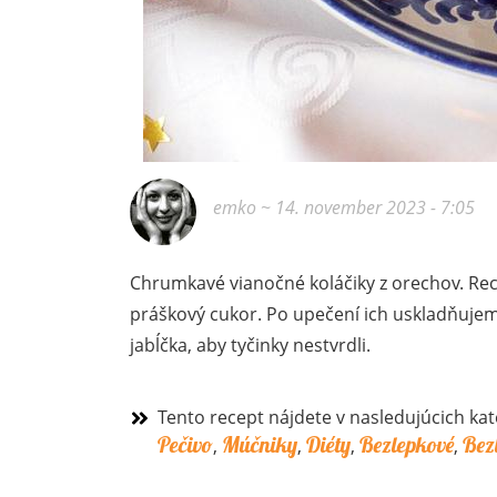
emko
~ 14. november 2023 - 7:05
Chrumkavé vianočné koláčiky z orechov. Rec
práškový cukor. Po upečení ich uskladňujeme
jabĺčka, aby tyčinky nestvrdli.
Tento recept nájdete v nasledujúcich kat
Pečivo
Múčniky
Diéty
Bezlepkové
Bez
,
,
,
,