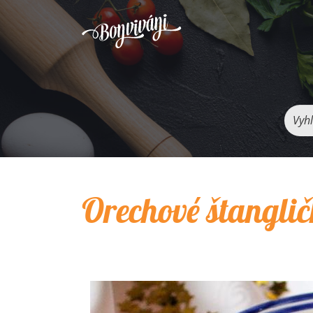
Vyhľ
Orechové štangli