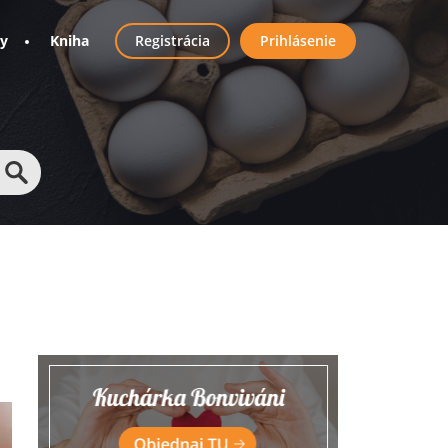
User
ny
Kniha
Registrácia
Prihlásenie
account
menu