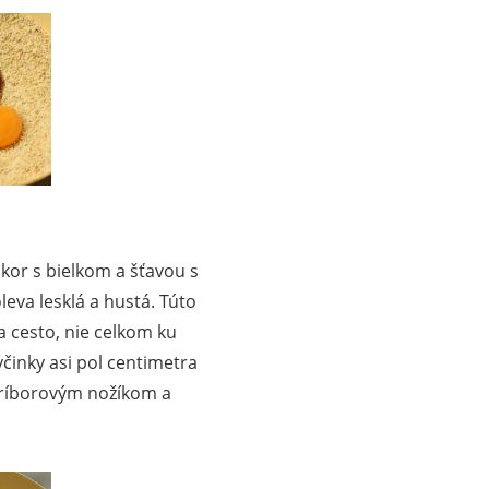
ukor s bielkom a šťavou s
eva lesklá a hustá. Túto
cesto, nie celkom ku
inky asi pol centimetra
príborovým nožíkom a