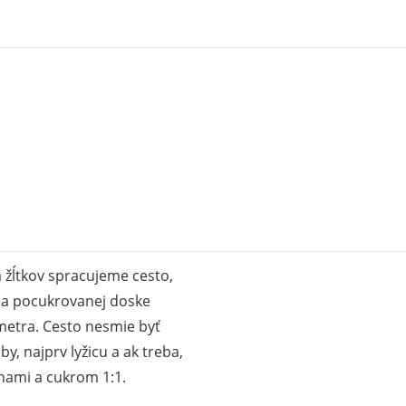
 žĺtkov spracujeme cesto,
na pocukrovanej doske
metra. Cesto nesmie byť
, najprv lyžicu a ak treba,
ami a cukrom 1:1.