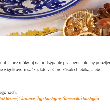
ept je bez múky, aj na podsýpanie pracovnej plochy použij
 v igelitovom sáčku, kde vložíme kúsok chlebíka, alebo
egóriach:
laktózové
Vianoce
Typ kuchyne
Slovenská kuchyňa
,
,
,