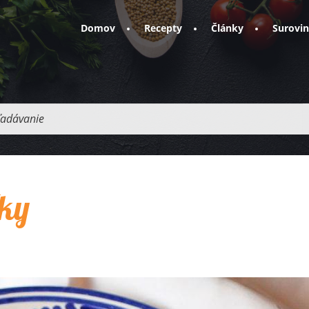
Domov
Recepty
Články
Surovi
adávanie
čky