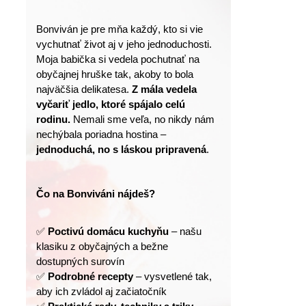
Bonviván je pre mňa každý, kto si vie 
vychutnať život aj v jeho jednoduchosti.
Moja babička si vedela pochutnať na 
obyčajnej hruške tak, akoby to bola 
najväčšia delikatesa. 
Z mála vedela 
vyčariť jedlo, ktoré spájalo celú 
rodinu.
 Nemali sme veľa, no nikdy nám 
nechýbala poriadna hostina – 
jednoduchá, no s láskou pripravená
.
Čo na Bonviváni nájdeš?
✅ 
Poctivú domácu kuchyňu
 – našu 
klasiku z obyčajných a bežne 
dostupných surovín
✅ 
Podrobné recepty
 – vysvetlené tak, 
aby ich zvládol aj začiatočník