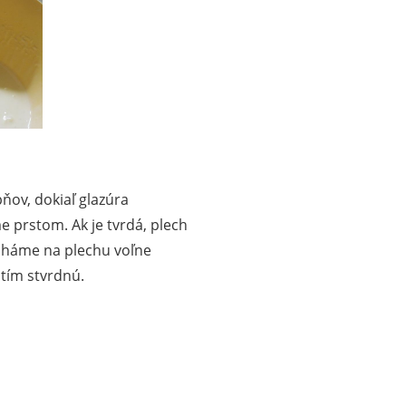
ňov, dokiaľ glazúra
e prstom. Ak je tvrdá, plech
cháme na plechu voľne
tím stvrdnú.