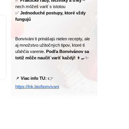
✅ 
Praktické rady, techniky a triky
 – 
nech môžeš variť s istotou
✅ 
Jednoduché postupy, ktoré vždy 
fungujú
Bonviváni ti prinášajú nielen recepty, ale 
aj množstvo užitočných tipov, ktoré ti 
uľahčia varenie. 
Podľa Bonvivánov sa 
totiž môže naučiť variť každý!
 👩‍🍳✨
📌 
Viac info TU:
 👉 
https://lnk.bio/bonvivani