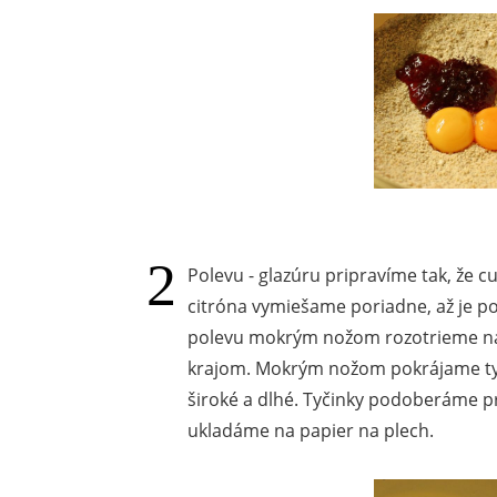
Polevu - glazúru pripravíme tak, že c
citróna vymiešame poriadne, až je pol
polevu mokrým nožom rozotrieme na 
krajom. Mokrým nožom pokrájame tyč
široké a dlhé. Tyčinky podoberáme 
ukladáme na papier na plech.