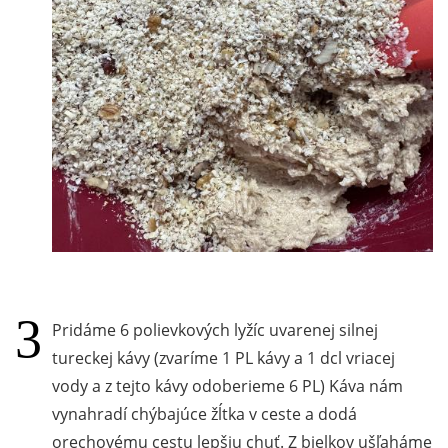
Pridáme 6 polievkových lyžíc uvarenej silnej
tureckej kávy (zvaríme 1 PL kávy a 1 dcl vriacej
vody a z tejto kávy odoberieme 6 PL) Káva nám
vynahradí chýbajúce žĺtka v ceste a dodá
orechovému cestu lepšiu chuť. Z bielkov ušľaháme