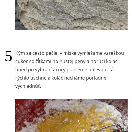
Kým sa cesto pečie, v miske vymiešame vareškou
cukor so žĺtkami ho hustej peny a horúci koláč
hneď po vybraní z rúry potrieme polevou. Tá
rýchlo uschne a koláč necháme poriadne
vychladnúť.