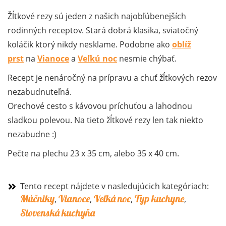
Žĺtkové rezy sú jeden z našich najobľúbenejších
rodinných receptov. Stará dobrá klasika, sviatočný
koláčik ktorý nikdy nesklame. Podobne ako
oblíž
prst
na
Vianoce
a
Veľkú noc
nesmie chýbať.
Recept je nenáročný na prípravu a chuť žĺtkových rezov
nezabudnuteľná.
Orechové cesto s kávovou príchuťou a lahodnou
sladkou polevou. Na tieto žĺtkové rezy len tak niekto
nezabudne :)
Pečte na plechu 23 x 35 cm, alebo 35 x 40 cm.
Tento recept nájdete v nasledujúcich kategóriach:
Múčniky
Vianoce
Veľká noc
Typ kuchyne
,
,
,
,
Slovenská kuchyňa