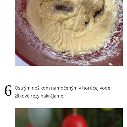
Ostrým nožíkom namočeným v horúcej vode
žĺtkové rezy nakrájame.