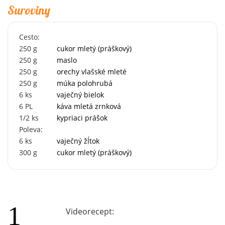
Suroviny
Cesto:
250
g
cukor mletý (práškový)
250
g
maslo
250
g
orechy vlašské mleté
250
g
múka polohrubá
6
ks
vaječný bielok
6
PL
káva mletá zrnková
1/2
ks
kypriaci prášok
Poleva:
6
ks
vaječný žĺtok
300
g
cukor mletý (práškový)
Videorecept: