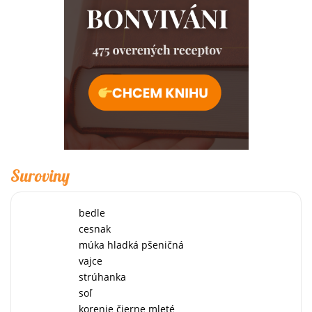
Suroviny
bedle
cesnak
múka hladká pšeničná
vajce
strúhanka
soľ
korenie čierne mleté