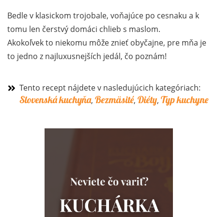
Bedle v klasickom trojobale, voňajúce po cesnaku a k
tomu len čerstvý domáci chlieb s maslom.
Akokoľvek to niekomu môže znieť obyčajne, pre mňa je
to jedno z najluxusnejších jedál, čo poznám!
Tento recept nájdete v nasledujúcich kategóriach:
Slovenská kuchyňa
Bezmäsité
Diéty
Typ kuchyne
,
,
,