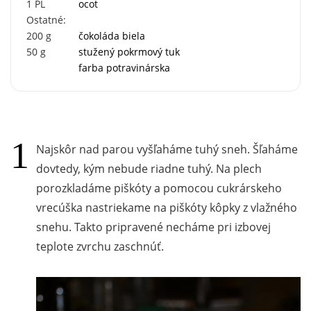
1
PL
ocot
Ostatné:
200
g
čokoláda biela
50
g
stužený pokrmový tuk
farba potravinárska
Najskôr nad parou vyšľaháme tuhý sneh. Šľaháme
dovtedy, kým nebude riadne tuhý. Na plech
porozkladáme piškóty a pomocou cukrárskeho
vrecúška nastriekame na piškóty kôpky z vlažného
snehu. Takto pripravené necháme pri izbovej
teplote zvrchu zaschnúť.