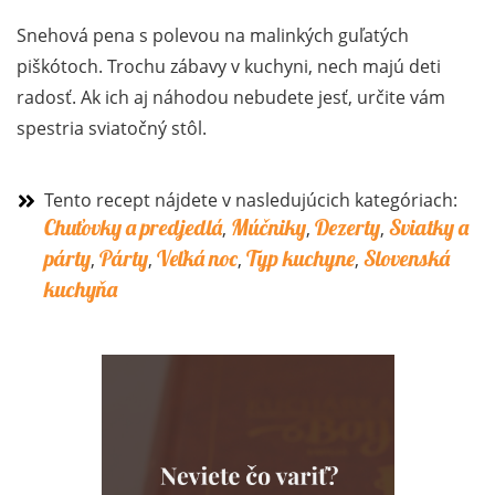
Snehová pena s polevou na malinkých guľatých
piškótoch. Trochu zábavy v kuchyni, nech majú deti
radosť. Ak ich aj náhodou nebudete jesť, určite vám
spestria sviatočný stôl.
Tento recept nájdete v nasledujúcich kategóriach:
Chuťovky a predjedlá
Múčniky
Dezerty
Sviatky a
,
,
,
párty
Párty
Veľká noc
Typ kuchyne
Slovenská
,
,
,
,
kuchyňa