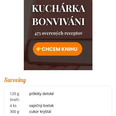
Suroviny
120
g
piškóty detské
Sneh:
4
ks
vaječný bielok
300
g
cukor kryštál