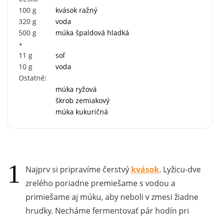
100
g
kvások ražný
320
g
voda
500
g
múka špaldová hladká
+
11
g
soľ
10
g
voda
Ostatné:
múka ryžová
škrob zemiakový
múka kukuričná
Najprv si pripravíme čerstvý
kvások
. Lyžicu-dve
zrelého poriadne premiešame s vodou a
primiešame aj múku, aby neboli v zmesi žiadne
hrudky. Necháme fermentovať pár hodín pri