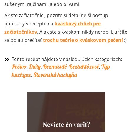
sušenými rajčinami, alebo olivami.
Ak ste začiatočníci, pozrite si detailnejší postup
popísaný v recepte na
kváskový chlieb pre
začiatočníkov
. A ak ste s kváskom nikdy nerobili, určite
sa oplatí prečítať
trochu teórie o kváskovom pečení
:)
Tento recept nájdete v nasledujúcich kategóriach:
Pečivo
Diéty
Bezmäsité
Bezlaktózové
Typ
,
,
,
,
kuchyne
Slovenská kuchyňa
,