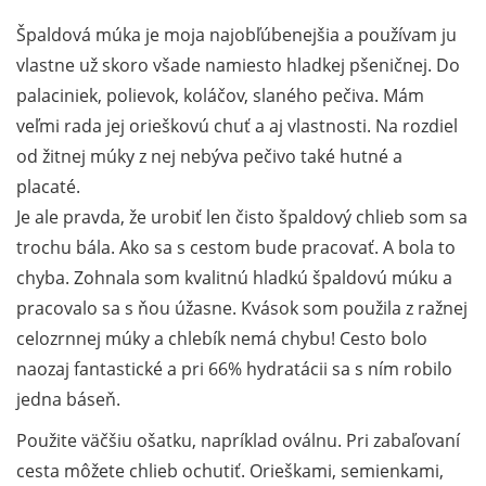
Špaldová múka je moja najobľúbenejšia a používam ju
vlastne už skoro všade namiesto hladkej pšeničnej. Do
palaciniek, polievok, koláčov, slaného pečiva. Mám
veľmi rada jej orieškovú chuť a aj vlastnosti. Na rozdiel
od žitnej múky z nej nebýva pečivo také hutné a
placaté.
Je ale pravda, že urobiť len čisto špaldový chlieb som sa
trochu bála. Ako sa s cestom bude pracovať. A bola to
chyba. Zohnala som kvalitnú hladkú špaldovú múku a
pracovalo sa s ňou úžasne. Kvások som použila z ražnej
celozrnnej múky a chlebík nemá chybu! Cesto bolo
naozaj fantastické a pri 66% hydratácii sa s ním robilo
jedna báseň.
Použite väčšiu ošatku, napríklad oválnu. Pri zabaľovaní
cesta môžete chlieb ochutiť. Orieškami, semienkami,