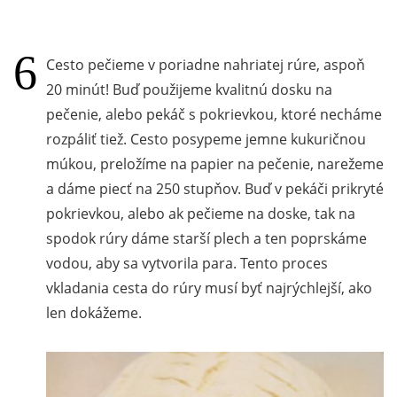
Cesto pečieme v poriadne nahriatej rúre, aspoň
20 minút! Buď použijeme kvalitnú dosku na
pečenie, alebo pekáč s pokrievkou, ktoré necháme
rozpáliť tiež. Cesto posypeme jemne kukuričnou
múkou, preložíme na papier na pečenie, narežeme
a dáme piecť na 250 stupňov. Buď v pekáči prikryté
pokrievkou, alebo ak pečieme na doske, tak na
spodok rúry dáme starší plech a ten poprskáme
vodou, aby sa vytvorila para. Tento proces
vkladania cesta do rúry musí byť najrýchlejší, ako
len dokážeme.