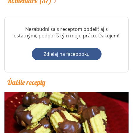
Komentáre
(37)
Nezabudni sa s receptom podeliť aj s
ostatnými, podporíš tým moju prácu. Ďakujem!
Zdielaj na facebooku
Ďalšie recepty