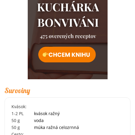
Suroviny
Kvások:
1-2
PL
kvások ražný
50
g
voda
50
g
múka ražná celozrnná
Cesto: