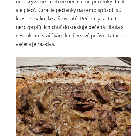
nezakrývame, pretože nechceme pečienky dusiť,
ale piecť. Kuracie pečienky na tento spôsob sú
krásne mäkučké a šťavnaté. Pečienky sa takto
nerozprpľú. Ich chuť dokresľuje pečená cibuľa s
cesnakom. Stačí vám len čerstvé pečivo, tatarka a
večera je raz-dva.