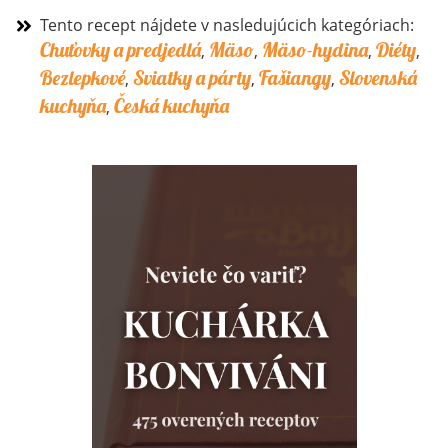
Tento recept nájdete v nasledujúcich kategóriach:
Chuťovky a predjedlá
Mäso
Mäso-hydina
Diéty
,
,
,
,
Bezlepkové
Sviatky a párty
Fašiangy
Slovenská
,
,
,
kuchyňa
Česká kuchyňa
,