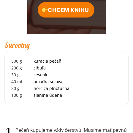
Suroviny
500
g
kuracia pečeň
200
g
cibuľa
30
g
cesnak
40
ml
omáčka sójová
80
g
horčica plnotučná
100
g
slanina údená
Pečeň kupujeme vždy čerstvú. Musíme mať pevnú