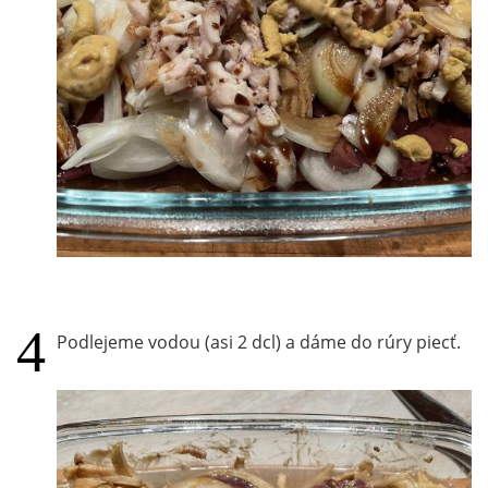
Podlejeme vodou (asi 2 dcl) a dáme do rúry piecť.