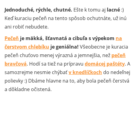
Jednoduché, rýchle, chutné.
Ešte k tomu aj
lacné
:)
Keď kuraciu pečeň na tento spôsob ochutnáte, už inú
ani robiť nebudete.
Pečeň
je mäkká, šťavnatá a cibuľa s výpekom
na
čerstvom chlebíku
je geniálna!
Všeobecne je kuracia
pečeň chuťovo menej výrazná a jemnejšia, než
pečeň
bravčová
. Hodí sa tiež na prípravu
domácej paštéty
. A
samozrejme nesmie chýbať
v knedlíčkoch
do nedeľnej
polievky :) Dbáme hlavne na to, aby bola pečeň čerstvá
a dôkladne očistená.