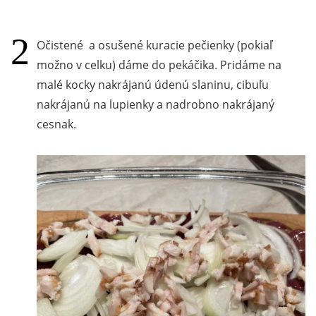
Očistené a osušené kuracie pečienky (pokiaľ
možno v celku) dáme do pekáčika. Pridáme na
malé kocky nakrájanú údenú slaninu, cibuľu
nakrájanú na lupienky a nadrobno nakrájaný
cesnak.