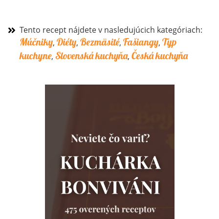
Tento recept nájdete v nasledujúcich kategóriach:
Múčniky
Diéty
Bezmäsité
Fašiangy
Typ
,
,
,
,
kuchyne
Slovenská kuchyňa
Česká kuchyňa
,
,