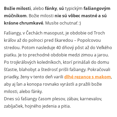
Božie milosti
, alebo
fánky
,
sú
typickým
fašiangovým
múčnikom
. Božie milosti
nie sú vôbec mastné a sú
krásne chrumkavé
. Musíte ochutnať :)
Fašiangy, v Čechách masopust, je obdobie od Troch
kráľov až do polnoci pred škaredou – Popolcovou
stredou. Potom nasleduje 40 dňový pôst až do Veľkého
piatku. Je to prechodné obdobie medzi zimou a jarou.
Po trojkráľových koledníkoch, ktorí prinášali do domu
šťastie, blahobyt a štedrosť prišli fašiangy. Pokračovali
priadky, ženy v tento deň varili
dlhé rezance s makom
,
aby aj ľan a konopa rovnako vyrástli a pražili božie
milosti, alebo fánky.
Dnes sú fašiangy časom plesov, zábav, karnevalov,
zabíjačiek, hojného jedenia a pitia.