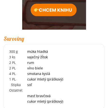
Suroviny
300
g
múka hladká
3
ks
vaječný žĺtok
2
PL
rum
2
PL
víno biele
4
PL
smotana kyslá
1
PL
cukor mletý (práškový)
štipka
soľ
Ostatné:
masť bravčová
cukor mletý (práškový)