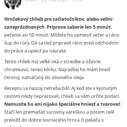
Hrnčekový chlieb pre začiatočníkov, alebo veľmi
zaneprázdnených
.
Príprava zaberie len 5 minút
,
pečenie asi 50 minút. Môžete ho zamiesiť večer a ráno
šup do rúry. Dá sa tiež pripraviť ráno pred odchodom
do práce a upiecť po návrate.
Tento chlieb má veľké oká v striedke a úžasne
chrumkavú, tenkú kôrku. Najradšej ho mám hneď
čerstvý, namáčaný do olivového oleja.
Receptu sa naozaj netreba báť. Aj keď ste s kysnutým
cestom nikdy nepracovali, chlieb sa vám určite podarí.
Nemusíte ho ani nijako špeciálne hniesť a tvarovať
.
Stačí len premiešať suroviny vareškou a potom celé
preložiť do dobre tesniaceho hrnca či pekáča s