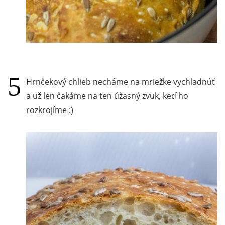
Hrnčekový chlieb necháme na mriežke vychladnúť
a už len čakáme na ten úžasný zvuk, keď ho
rozkrojíme :)