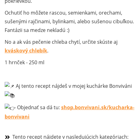
pokrievkou.
Ochutiť ho môžete rascou, semienkami, orechami,
sušenými rajčinami, bylinkami, alebo sušenou cibuľkou.
Fantázii sa medze nekladú :)
No a ak vás pečenie chleba chytí, určite skúste aj
kváskový chlebík
.
1 hrnček - 250 ml
Aj tento recept nájdeš v mojej kuchárke Bonviváni
Objednať sa dá tu:
shop.bonvivani.sk/kucharka-
bonvivani
Tento recept nájdete v nasledujúcich kategóriach: