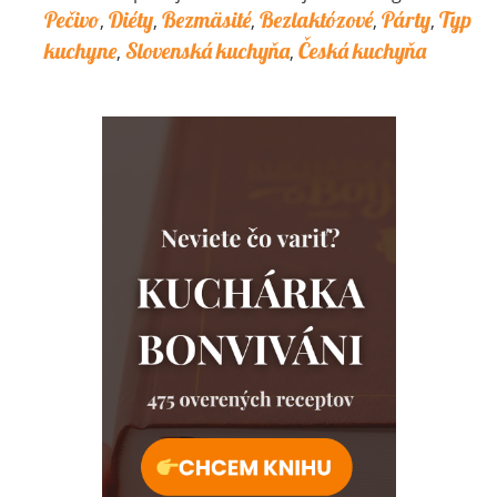
Pečivo
Diéty
Bezmäsité
Bezlaktózové
Párty
Typ
,
,
,
,
,
kuchyne
Slovenská kuchyňa
Česká kuchyňa
,
,