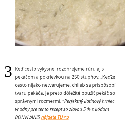
Keď cesto vykysne, rozohrejeme rúru aj s
pekáčom a pokrievkou na 250 stupňov.
Keďže
cesto nijako netvarujeme, chlieb sa prispôsobí
tvaru pekáča. Je preto dôležité použiť pekáč so
správnymi rozmermi.
Perfektný liatinový hrniec
vhodný pre tento recept so zľavou 5 % s kódom
BONVIVANI5
nájdete TU👈