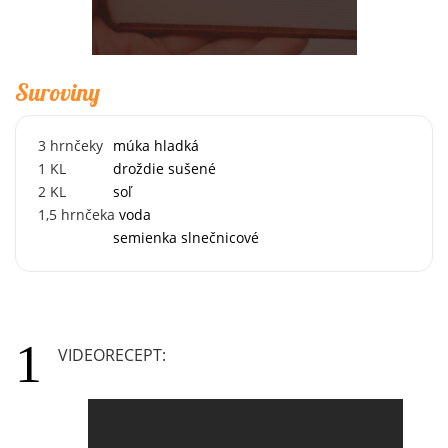
Suroviny
3
hrnčeky
múka hladká
1
KL
droždie sušené
2
KL
soľ
1,5
hrnčeka
voda
semienka slnečnicové
VIDEORECEPT: