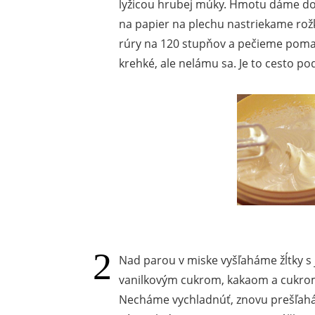
lyžicou hrubej múky. Hmotu dáme do
na papier na plechu nastriekame rož
rúry na 120 stupňov a pečieme pomal
krehké, ale nelámu sa. Je to cesto 
Nad parou v miske vyšľaháme žĺtky s
vanilkovým cukrom, kakaom a cukro
Necháme vychladnúť, znovu prešľah