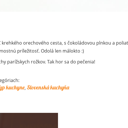
Z krehkého orechového cesta, s čokoládovou plnkou a polia
ostnú príležitosť. Odolá len málokto :)
hy parížskych rožkov. Tak hor sa do pečenia!
egóriach:
yp kuchyne
Slovenská kuchyňa
,