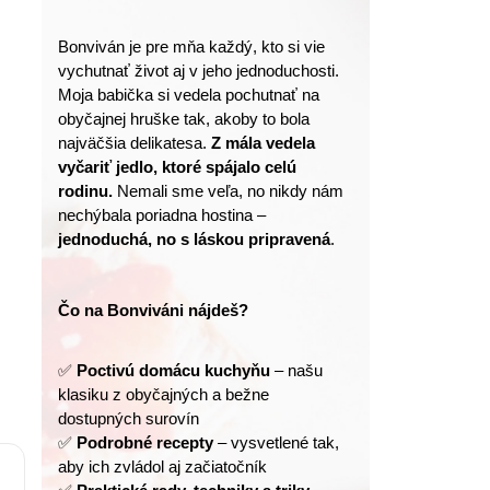
Bonviván je pre mňa každý, kto si vie 
vychutnať život aj v jeho jednoduchosti.
Moja babička si vedela pochutnať na 
obyčajnej hruške tak, akoby to bola 
najväčšia delikatesa. 
Z mála vedela 
vyčariť jedlo, ktoré spájalo celú 
rodinu.
 Nemali sme veľa, no nikdy nám 
nechýbala poriadna hostina – 
jednoduchá, no s láskou pripravená
.
Čo na Bonviváni nájdeš?
✅ 
Poctivú domácu kuchyňu
 – našu 
klasiku z obyčajných a bežne 
dostupných surovín
✅ 
Podrobné recepty
 – vysvetlené tak, 
aby ich zvládol aj začiatočník