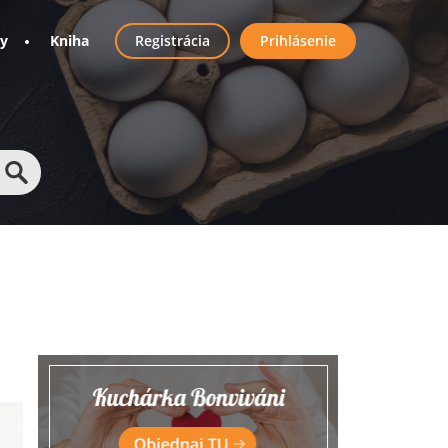
User
ny
Kniha
Registrácia
Prihlásenie
account
menu