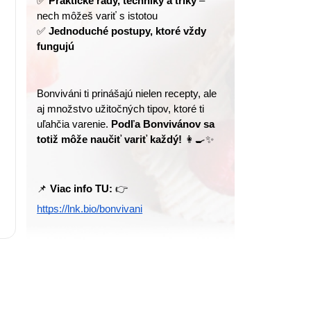
✅ 
Praktické rady, techniky a triky
 – 
nech môžeš variť s istotou
✅ 
Jednoduché postupy, ktoré vždy 
fungujú
Bonviváni ti prinášajú nielen recepty, ale 
aj množstvo užitočných tipov, ktoré ti 
uľahčia varenie. 
Podľa Bonvivánov sa 
totiž môže naučiť variť každý!
 👩‍🍳✨
📌 
Viac info TU:
 👉 
https://lnk.bio/bonvivani