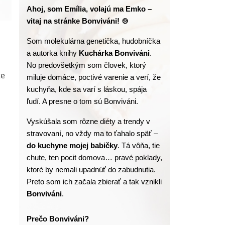
Ahoj, som Emília, volajú ma Emko – 
vitaj na stránke Bonviváni! 🍲
Som molekulárna genetička, hudobníčka 
a autorka knihy
 Kuchárka Bonviváni
. 
No predovšetkým som človek, ktorý 
te
miluje domáce, poctivé varenie a verí, že 
kuchyňa, kde sa varí s láskou, spája 
ľudí. A presne o tom sú Bonviváni.
Vyskúšala som rôzne diéty a trendy v 
stravovaní, no vždy ma to ťahalo späť – 
do kuchyne mojej babičky
. Tá vôňa, tie 
chute, ten pocit domova… pravé poklady, 
ktoré by nemali upadnúť do zabudnutia. 
Preto som ich začala zbierať a tak vznikli 
Bonviváni
.
Prečo Bonviváni?