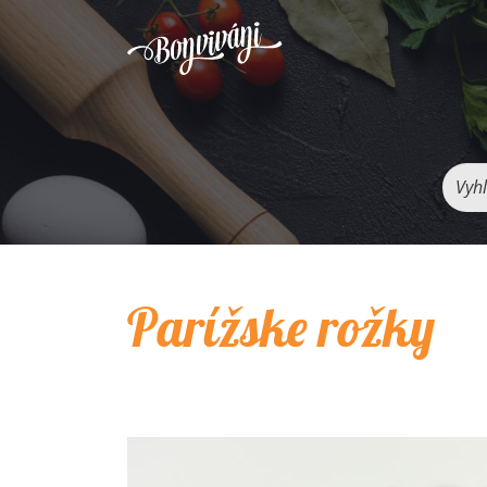
Vyhľ
Parížske rožky