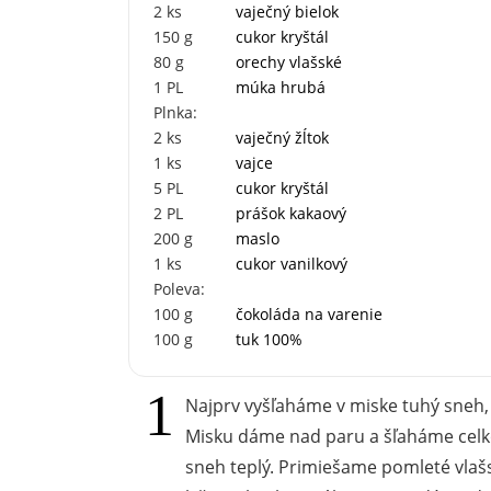
2
ks
vaječný bielok
150
g
cukor kryštál
80
g
orechy vlašské
1
PL
múka hrubá
Plnka:
2
ks
vaječný žĺtok
1
ks
vajce
5
PL
cukor kryštál
2
PL
prášok kakaový
200
g
maslo
1
ks
cukor vanilkový
Poleva:
100
g
čokoláda na varenie
100
g
tuk 100%
Najprv vyšľaháme v miske tuhý sneh
Misku dáme nad paru a šľaháme celk
sneh teplý. Primiešame pomleté vlaš