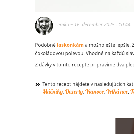
emko
~ 16. december 2025 - 10:44
Podobné
laskonkám
a možno ešte lepšie. 
čokoládovou polevou. Vhodné na každú slávn
Z dávky v tomto recepte pripravíme dva plec
Tento recept nájdete v nasledujúcich kat
Múčniky
Dezerty
Vianoce
Veľká noc
T
,
,
,
,