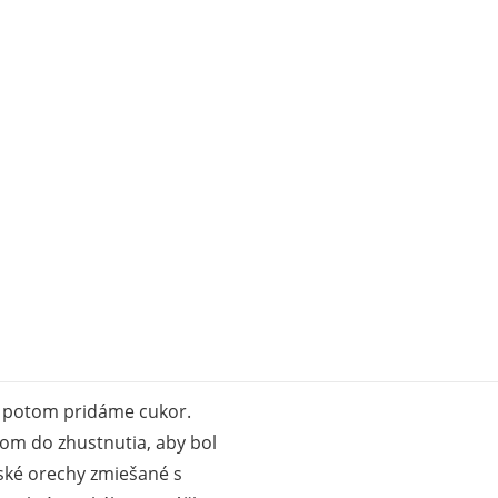
, potom pridáme cukor.
om do zhustnutia, aby bol
ské orechy zmiešané s