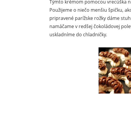
Týmto krémom pomocou vrecúška nas
Použijeme o niečo menšiu špičku, ak
pripravené parížske rožky dáme stu
namáčame v redšej čokoládovej pol
uskladníme do chladničky.