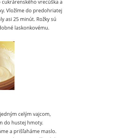
 cukrárenského vrecúška a
ky. Vložíme do predohriatej
y asi 25 minút. Rožky sú
podobné laskonkovému.
 jedným celým vajcom,
m do hustej hmoty.
áme a prišľaháme maslo.