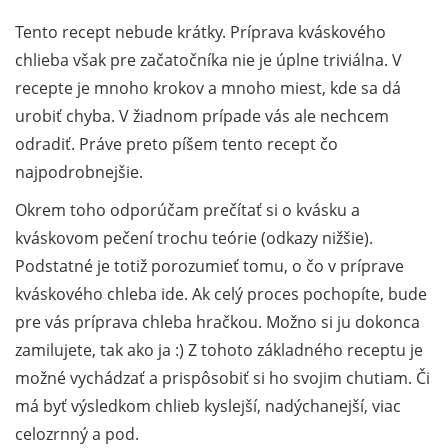
Tento recept nebude krátky. Príprava kváskového
chlieba však pre začatočníka nie je úplne triviálna. V
recepte je mnoho krokov a mnoho miest, kde sa dá
urobiť chyba. V žiadnom prípade vás ale nechcem
odradiť. Práve preto píšem tento recept čo
najpodrobnejšie.
Okrem toho odporúčam prečítať si o kvásku a
kváskovom pečení trochu teórie (odkazy nižšie).
Podstatné je totiž porozumieť tomu, o čo v príprave
kváskového chleba ide. Ak celý proces pochopíte, bude
pre vás príprava chleba hračkou. Možno si ju dokonca
zamilujete, tak ako ja :) Z tohoto základného receptu je
možné vychádzať a prispôsobiť si ho svojim chutiam. Či
má byť výsledkom chlieb kyslejší, nadýchanejší, viac
celozrnný a pod.