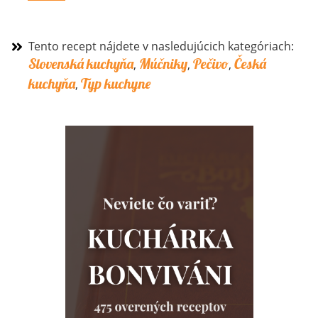
Tento recept nájdete v nasledujúcich kategóriach:
Slovenská kuchyňa
Múčniky
Pečivo
Česká
,
,
,
kuchyňa
Typ kuchyne
,