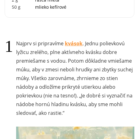
50
g
mlieko kefírové
Najprv si pripravíme
kvások
. Jednu polievkovú
lyžicu zrelého, plne aktívneho kvásku dobre
premiešame s vodou. Potom dôkladne vmiešame
múku, aby v zmesi neboli hrudky ani zbytky suchej
múky. Všetko zarovnáme, zhrnieme zo stien
nádoby a odložíme prikryté utierkou alebo
pokrievkou (nie na tesno!).
Je dobré si vyznačiť na
nádobe hornú hladinu kvásku, aby sme mohli
sledovať, ako rastie.