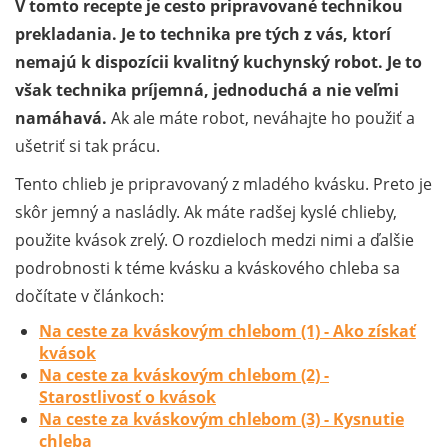
V tomto recepte je cesto pripravované technikou
prekladania. Je to technika pre tých z vás, ktorí
nemajú k dispozícii kvalitný kuchynský robot. Je to
však technika príjemná, jednoduchá a nie veľmi
namáhavá.
Ak ale máte robot, neváhajte ho použiť a
ušetriť si tak prácu.
Tento chlieb je pripravovaný z mladého kvásku. Preto je
skôr jemný a nasládly. Ak máte radšej kyslé chlieby,
použite kvások zrelý. O rozdieloch medzi nimi a ďalšie
podrobnosti k téme kvásku a kváskového chleba sa
dočítate v článkoch:
Na ceste za kváskovým chlebom (1) - Ako získať
kvások
Na ceste za kváskovým chlebom (2) -
Starostlivosť o kvások
Na ceste za kváskovým chlebom (3) - Kysnutie
chleba