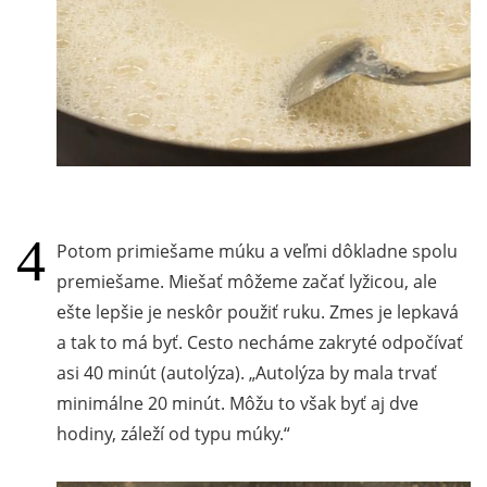
Potom primiešame múku a veľmi dôkladne spolu
premiešame. Miešať môžeme začať lyžicou, ale
ešte lepšie je neskôr použiť ruku. Zmes je lepkavá
a tak to má byť. Cesto necháme zakryté odpočívať
asi 40 minút (autolýza).
Autolýza by mala trvať
minimálne 20 minút. Môžu to však byť aj dve
hodiny, záleží od typu múky.