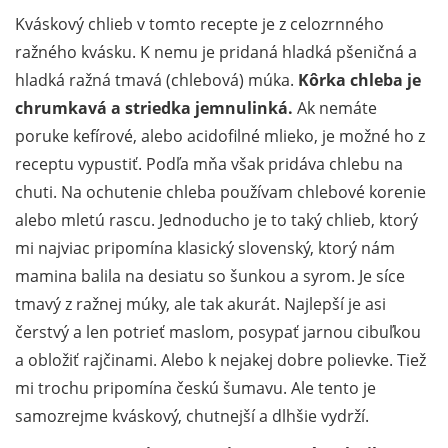
Kváskový chlieb v tomto recepte je z celozrnného
ražného kvásku. K nemu je pridaná hladká pšeničná a
hladká ražná tmavá (chlebová) múka.
Kôrka chleba je
chrumkavá a striedka jemnulinká.
Ak nemáte
poruke kefírové, alebo acidofilné mlieko, je možné ho z
receptu vypustiť. Podľa mňa však pridáva chlebu na
chuti. Na ochutenie chleba používam chlebové korenie
alebo mletú rascu. Jednoducho je to taký chlieb, ktorý
mi najviac pripomína klasický slovenský, ktorý nám
mamina balila na desiatu so šunkou a syrom. Je síce
tmavý z ražnej múky, ale tak akurát. Najlepší je asi
čerstvý a len potrieť maslom, posypať jarnou cibuľkou
a obložiť rajčinami. Alebo k nejakej dobre polievke. Tiež
mi trochu pripomína českú šumavu. Ale tento je
samozrejme kváskový, chutnejší a dlhšie vydrží.