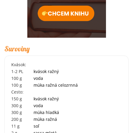
Suroviny
Kvások:
1-2
PL
kvások ražný
100
g
voda
100
g
múka ražná celozrnná
Cesto:
150
g
kvások ražný
300
g
voda
300
g
múka hladká
200
g
múka ražná
11
g
soľ
2
g
rasca mletá