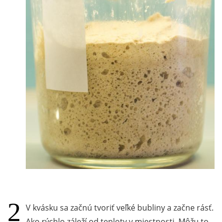
V kvásku sa začnú tvoriť veľké bubliny a začne rásť.
Ako rýchlo záleží od teploty v miestnosti. Môžu to