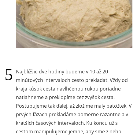
Najbližšie dve hodiny budeme v 10 až 20
minútových intervaloch cesto prekladať. Vždy od
kraja kúsok cesta navlhčenou rukou poriadne
natiahneme a preklopíme cez zvyšok cesta.
Postupujeme tak ďalej, až zložíme malý batôžtek. V
prvých fázach prekladáme pomerne razantne a v
kratších časových intervaloch. Ku koncu už s
cestom manipulujeme jemne, aby sme z neho