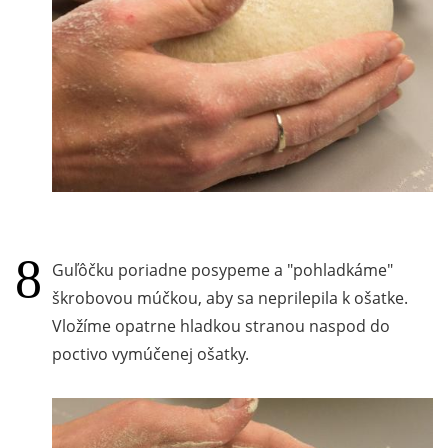
Guľôčku poriadne posypeme a "pohladkáme"
škrobovou múčkou, aby sa neprilepila k ošatke.
Vložíme opatrne hladkou stranou naspod do
poctivo vymúčenej ošatky.