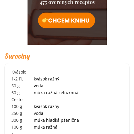
Suroviny
Kvások:
1-2
PL
kvások ražný
60
g
voda
60
g
múka ražná celozrnná
Cesto:
100
g
kvások ražný
250
g
voda
300
g
múka hladká pšeničná
100
g
múka ražná
+