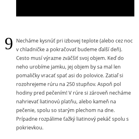
Necháme kysnúť pri izbovej teplote (alebo cez noc
v chladničke a pokračovať budeme ďalší deň).
Cesto musí výrazne zväčšiť svoj objem. Keď do
neho urobíme jamku, jej objem by sa mal len
pomaličky vracať spať asi do polovice. Zatiaľ si
rozohrejeme rúru na 250 stupňov. Aspoň pol
hodiny pred pečením! V rúre si zároveň necháme
nahrievať liatinovú platňu, alebo kameň na
pečenie, spolu so starým plechom na dne.
Prípadne rozpálime ťažký liatinový pekáč spolu s
pokrievkou.