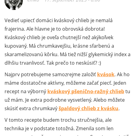
Vedieť upiecť domáci kváskový chlieb je nemalá
frajerina. Ale hlavne je to obrovská dobrota!
Kváskový chlieb je oveľa chutnejší než akýkoľvek
kupovaný. Má chrumkavejšiu, krásne sfarbenú a
skaramelizovanú kôrku. Má tiež nižší glykemický index a
dlhšiu trvanlivosť. Tak prečo to neskúsiť? :)
Najprv potrebujeme samozrejme založiť
kvások
. Ak ho
máme dostatočne aktívny, môžeme začať piecť. Jeden
recept na výborný
kváskový pšenično-ražný chlieb
tu
už mám. Je extra podrobne vysvetlený. Alebo môžete
skúsiť extra chrumkavý
špaldový chlieb z kvásku
.
V tomto recepte budem trochu stručnejšia, ale
technika je v podstate totožná. Zmenila som len