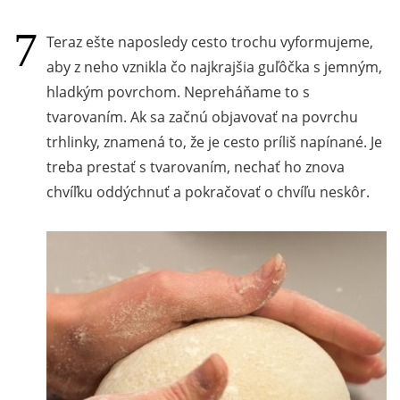
Teraz ešte naposledy cesto trochu vyformujeme,
aby z neho vznikla čo najkrajšia guľôčka s jemným,
hladkým povrchom. Nepreháňame to s
tvarovaním. Ak sa začnú objavovať na povrchu
trhlinky, znamená to, že je cesto príliš napínané. Je
treba prestať s tvarovaním, nechať ho znova
chvíľku oddýchnuť a pokračovať o chvíľu neskôr.