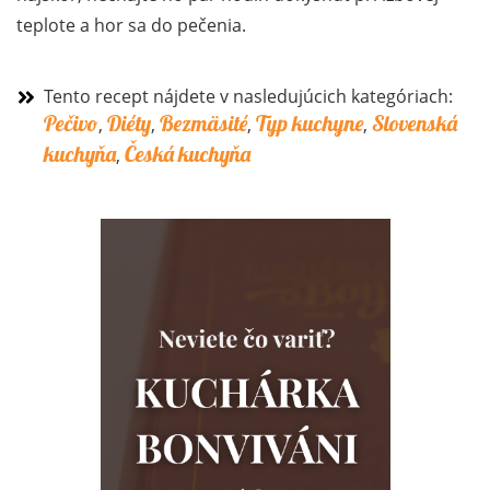
teplote a hor sa do pečenia.
Tento recept nájdete v nasledujúcich kategóriach:
Pečivo
Diéty
Bezmäsité
Typ kuchyne
Slovenská
,
,
,
,
kuchyňa
Česká kuchyňa
,