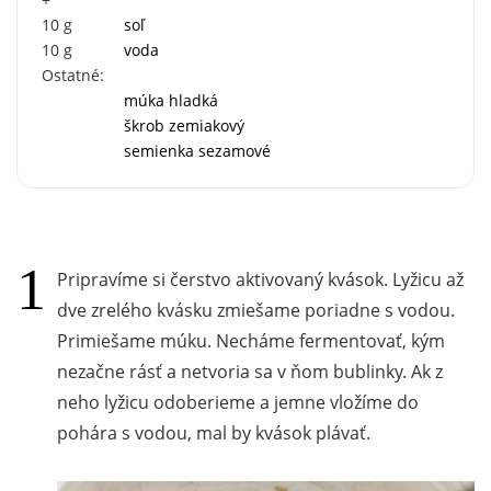
10
g
soľ
10
g
voda
Ostatné:
múka hladká
škrob zemiakový
semienka sezamové
Pripravíme si čerstvo aktivovaný kvások. Lyžicu až
dve zrelého kvásku zmiešame poriadne s vodou.
Primiešame múku. Necháme fermentovať, kým
nezačne rásť a netvoria sa v ňom bublinky. Ak z
neho lyžicu odoberieme a jemne vložíme do
pohára s vodou, mal by kvások plávať.