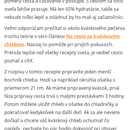
pomery cesta a časovanie v postupe. S cestom sa totiž
oveľa ľahšie pracuje. Má len 65% hydratácie, takže sa
nebude toľko lepiť a zvládnuť by ho mali aj začiatočníci.
Veľmi odporúčam prečítať si okolo kváskového pečenia
trochu teórie v sérii článkov
Na ceste za kváskovým
chlebom
. Naozaj to pomôže pri prvých pokusoch.
Pretože lepšie než všetky recepty sveta, je vedieť cesto
poznať a cítiť.
Z rozpisu v tomto recepte pripravíte jeden menší
bochník chleba. Hodí sa napríklad okrúhla ošatka s
priemerom 21 cm. Ak máme pripravený kvások, prvá
fáza prípravy cesta trvá s malými prestávkami 3 hodiny.
Potom môžete uložiť chlieb v ošatke do chladničky a
pokračovať kedykoľvek na ďalší deň. Ak sa ale neviete
dočkať a chcete váš kváskový chlieb ochutnať čo
najskôr, nechajte ho pár hodín dokysnúť pri izbovej