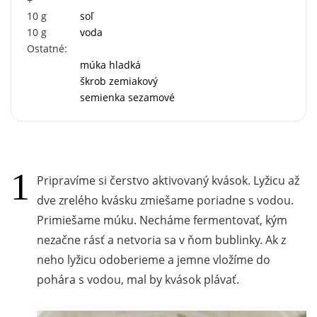
10
g
soľ
10
g
voda
Ostatné:
múka hladká
škrob zemiakový
semienka sezamové
Pripravíme si čerstvo aktivovaný kvások. Lyžicu až
dve zrelého kvásku zmiešame poriadne s vodou.
Primiešame múku. Necháme fermentovať, kým
nezačne rásť a netvoria sa v ňom bublinky. Ak z
neho lyžicu odoberieme a jemne vložíme do
pohára s vodou, mal by kvások plávať.