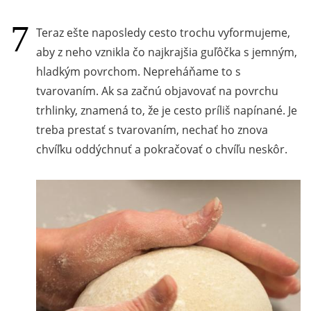
Teraz ešte naposledy cesto trochu vyformujeme,
aby z neho vznikla čo najkrajšia guľôčka s jemným,
hladkým povrchom. Nepreháňame to s
tvarovaním. Ak sa začnú objavovať na povrchu
trhlinky, znamená to, že je cesto príliš napínané. Je
treba prestať s tvarovaním, nechať ho znova
chvíľku oddýchnuť a pokračovať o chvíľu neskôr.