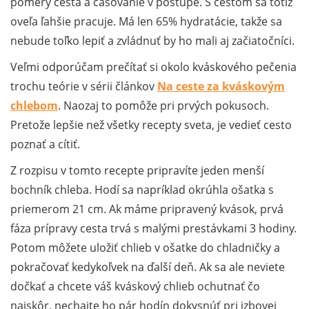
pomery cesta a časovanie v postupe. S cestom sa totiž
oveľa ľahšie pracuje. Má len 65% hydratácie, takže sa
nebude toľko lepiť a zvládnuť by ho mali aj začiatočníci.
Veľmi odporúčam prečítať si okolo kváskového pečenia
trochu teórie v sérii článkov
Na ceste za kváskovým
chlebom
. Naozaj to pomôže pri prvých pokusoch.
Pretože lepšie než všetky recepty sveta, je vedieť cesto
poznať a cítiť.
Z rozpisu v tomto recepte pripravíte jeden menší
bochník chleba. Hodí sa napríklad okrúhla ošatka s
priemerom 21 cm. Ak máme pripravený kvások, prvá
fáza prípravy cesta trvá s malými prestávkami 3 hodiny.
Potom môžete uložiť chlieb v ošatke do chladničky a
pokračovať kedykoľvek na ďalší deň. Ak sa ale neviete
dočkať a chcete váš kváskový chlieb ochutnať čo
najskôr, nechajte ho pár hodín dokysnúť pri izbovej