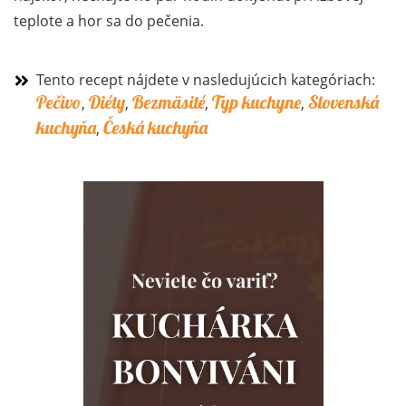
teplote a hor sa do pečenia.
Tento recept nájdete v nasledujúcich kategóriach:
Pečivo
Diéty
Bezmäsité
Typ kuchyne
Slovenská
,
,
,
,
kuchyňa
Česká kuchyňa
,