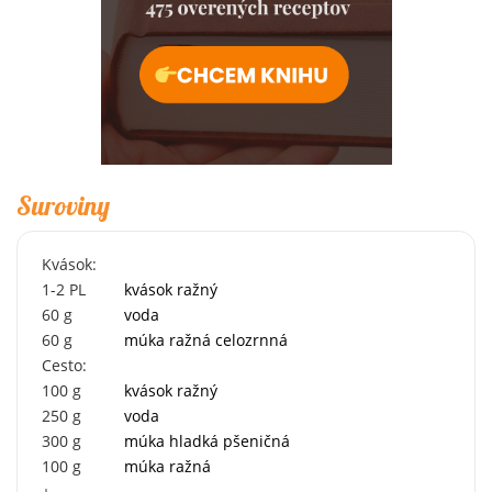
Suroviny
Kvások:
1-2
PL
kvások ražný
60
g
voda
60
g
múka ražná celozrnná
Cesto:
100
g
kvások ražný
250
g
voda
300
g
múka hladká pšeničná
100
g
múka ražná
+