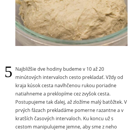
Najbližšie dve hodiny budeme v 10 až 20
minútových intervaloch cesto prekladať. Vždy od
kraja kúsok cesta navlhčenou rukou poriadne
natiahneme a preklopíme cez zvyšok cesta.
Postupujeme tak ďalej, až zložíme malý batôžtek. V
prvých fázach prekladáme pomerne razantne a v
kratších časových intervaloch. Ku koncu už s
cestom manipulujeme jemne, aby sme z neho