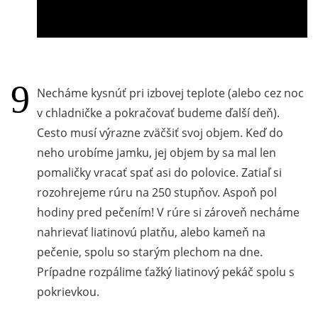
Necháme kysnúť pri izbovej teplote (alebo cez noc
v chladničke a pokračovať budeme ďalší deň).
Cesto musí výrazne zväčšiť svoj objem. Keď do
neho urobíme jamku, jej objem by sa mal len
pomaličky vracať spať asi do polovice. Zatiaľ si
rozohrejeme rúru na 250 stupňov. Aspoň pol
hodiny pred pečením! V rúre si zároveň necháme
nahrievať liatinovú platňu, alebo kameň na
pečenie, spolu so starým plechom na dne.
Prípadne rozpálime ťažký liatinový pekáč spolu s
pokrievkou.