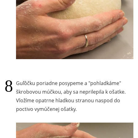
Guľôčku poriadne posypeme a "pohladkáme"
škrobovou múčkou, aby sa neprilepila k ošatke.
Vložíme opatrne hladkou stranou naspod do
poctivo vymúčenej ošatky.