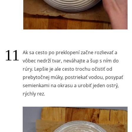
Ak sa cesto po preklopení začne rozlievať a
vôbec nedrží tvar, neváhajte a šup s ním do
rúry. Lepšie je ale cesto trochu očistiť od
prebytočnej múky, postriekať vodou, posypať
semienkami na okrasu a urobiť jeden ostrý,
rýchly rez.