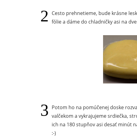
Cesto prehnetieme, bude krásne leskl
fólie a dáme do chladničky asi na dv
Potom ho na pomúčenej doske roz
valčekom a vykrajujeme srdiečka, str
ich na 180 stupňov asi desať minút n
:-)