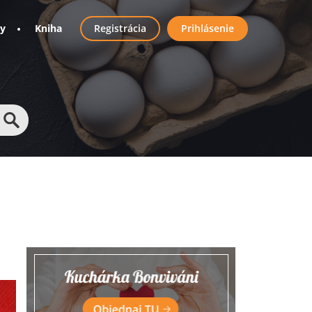
User
ny
Kniha
Registrácia
Prihlásenie
account
menu