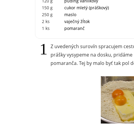
120
g
puding vanilkový
150
g
cukor mletý (práškový)
250
g
maslo
2
ks
vaječný žĺtok
1
ks
pomaranč
Z uvedených surovín spracujem cest
prášky vysypeme na dosku, pridáme m
pomaranča. Tej by malo byť tak pol d