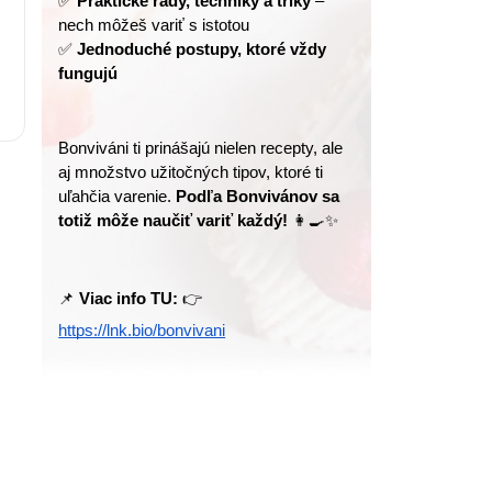
✅ 
Praktické rady, techniky a triky
 – 
nech môžeš variť s istotou
✅ 
Jednoduché postupy, ktoré vždy 
fungujú
Bonviváni ti prinášajú nielen recepty, ale 
aj množstvo užitočných tipov, ktoré ti 
uľahčia varenie. 
Podľa Bonvivánov sa 
totiž môže naučiť variť každý!
 👩‍🍳✨
📌 
Viac info TU:
 👉 
https://lnk.bio/bonvivani