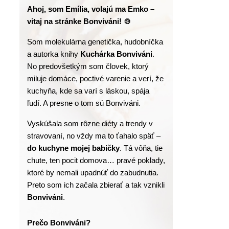
Ahoj, som Emília, volajú ma Emko – 
vitaj na stránke Bonviváni! 🍲
Som molekulárna genetička, hudobníčka 
a autorka knihy
 Kuchárka Bonviváni
. 
No predovšetkým som človek, ktorý 
miluje domáce, poctivé varenie a verí, že 
kuchyňa, kde sa varí s láskou, spája 
ľudí. A presne o tom sú Bonviváni.
Vyskúšala som rôzne diéty a trendy v 
stravovaní, no vždy ma to ťahalo späť – 
do kuchyne mojej babičky
. Tá vôňa, tie 
chute, ten pocit domova… pravé poklady, 
ktoré by nemali upadnúť do zabudnutia. 
Preto som ich začala zbierať a tak vznikli 
Bonviváni
.
Prečo Bonviváni?