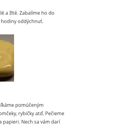
é a žlté. Zabalíme ho do
e hodiny oddýchnuť.
vaľkáme pomúčeným
omčeky, rybičky atď. Pečieme
a papieri. Nech sa vám darí