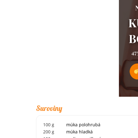
Suroviny
100
g
múka polohrubá
200
g
múka hladká