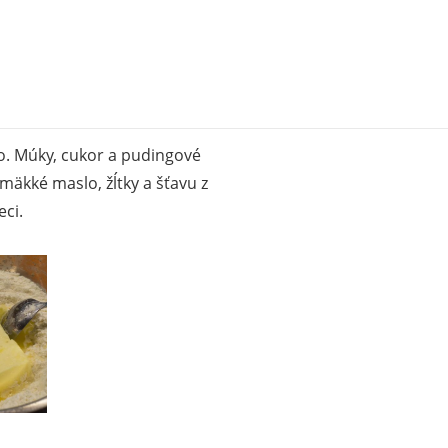
o. Múky, cukor a pudingové
äkké maslo, žĺtky a šťavu z
eci.