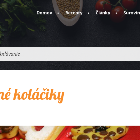
Domov
Recepty
Články
Surovi
adávanie
né koláčiky