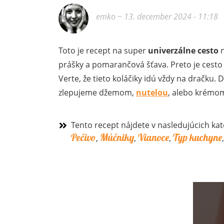
emko
~ 13. december 2024 - 11:18
Toto je recept na super
univerzálne cesto
prášky a pomarančová šťava. Preto je cesto 
Verte, že tieto koláčiky idú vždy na dračku. 
zlepujeme džemom,
nutelou
, alebo krémo
Tento recept nájdete v nasledujúcich kat
Pečivo
Múčniky
Vianoce
Typ kuchyne
,
,
,