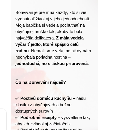
Bonviván je pre mňa každý, kto si vie 
vychutnať život aj v jeho jednoduchosti.
Moja babička si vedela pochutnať na 
obyčajnej hruške tak, akoby to bola 
najväčšia delikatesa. 
Z mála vedela 
vyčariť jedlo, ktoré spájalo celú 
rodinu.
 Nemali sme veľa, no nikdy nám 
nechýbala poriadna hostina – 
jednoduchá, no s láskou pripravená
.
Čo na Bonviváni nájdeš?
✅ 
Poctivú domácu kuchyňu
 – našu 
klasiku z obyčajných a bežne 
dostupných surovín
✅ 
Podrobné recepty
 – vysvetlené tak, 
aby ich zvládol aj začiatočník