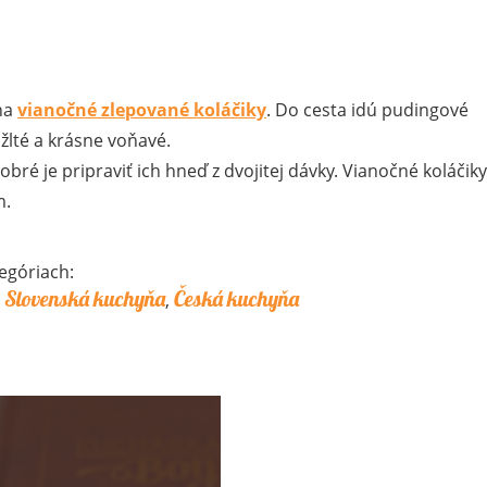
na
vianočné zlepované koláčiky
. Do cesta idú pudingové
žlté a krásne voňavé.
Dobré je pripraviť ich hneď z dvojitej dávky. Vianočné koláčiky
m.
egóriach:
Slovenská kuchyňa
Česká kuchyňa
,
,