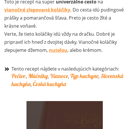
Toto je recept na super
univerzálne cesto
na
vianočné zlepované koláčiky
. Do cesta idú pudingové
prášky a pomarančová šťava. Preto je cesto žlté a
krásne voňavé.
Verte, že tieto koláčiky idú vždy na dračku. Dobré je
pripraviť ich hneď z dvojitej dávky. Vianočné koláčiky
zlepujeme džemom,
nutelou
, alebo krémom.
Tento recept nájdete v nasledujúcich kategóriach:
Pečivo
Múčniky
Vianoce
Typ kuchyne
Slovenská
,
,
,
,
kuchyňa
Česká kuchyňa
,