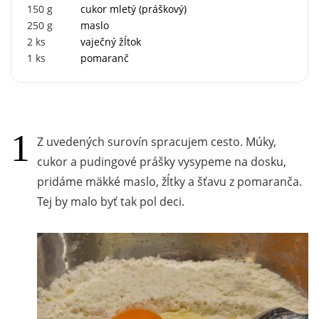
150
g
cukor mletý (práškový)
250
g
maslo
2
ks
vaječný žĺtok
1
ks
pomaranč
Z uvedených surovín spracujem cesto. Múky,
cukor a pudingové prášky vysypeme na dosku,
pridáme mäkké maslo, žĺtky a šťavu z pomaranča.
Tej by malo byť tak pol deci.