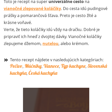
Toto je recept na super
univerzálne cesto
na
vianočné zlepované koláčiky
. Do cesta idú pudingové
prášky a pomarančová šťava. Preto je cesto žlté a
krásne voňavé.
Verte, že tieto koláčiky idú vždy na dračku. Dobré je
pripraviť ich hneď z dvojitej dávky. Vianočné koláčiky
zlepujeme džemom,
nutelou
, alebo krémom.
Tento recept nájdete v nasledujúcich kategóriach:
Pečivo
Múčniky
Vianoce
Typ kuchyne
Slovenská
,
,
,
,
kuchyňa
Česká kuchyňa
,