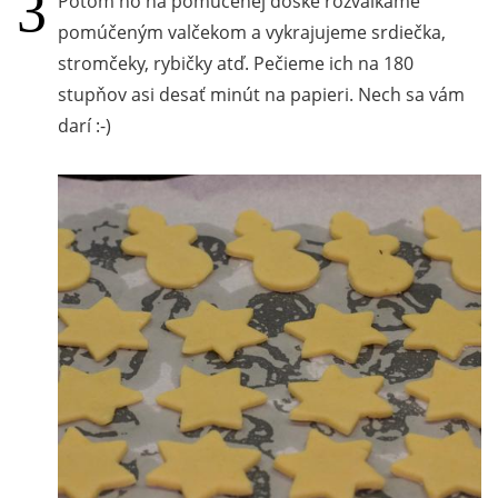
Potom ho na pomúčenej doske rozvaľkáme
pomúčeným valčekom a vykrajujeme srdiečka,
stromčeky, rybičky atď. Pečieme ich na 180
stupňov asi desať minút na papieri. Nech sa vám
darí :-)