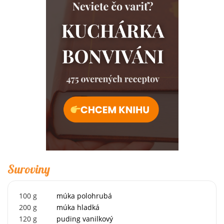
Suroviny
100
g
múka polohrubá
200
g
múka hladká
120
g
puding vanilkový