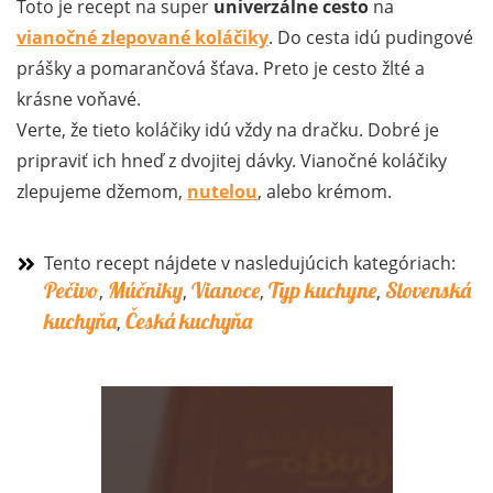
Toto je recept na super
univerzálne cesto
na
vianočné zlepované koláčiky
. Do cesta idú pudingové
prášky a pomarančová šťava. Preto je cesto žlté a
krásne voňavé.
Verte, že tieto koláčiky idú vždy na dračku. Dobré je
pripraviť ich hneď z dvojitej dávky. Vianočné koláčiky
zlepujeme džemom,
nutelou
, alebo krémom.
Tento recept nájdete v nasledujúcich kategóriach:
Pečivo
Múčniky
Vianoce
Typ kuchyne
Slovenská
,
,
,
,
kuchyňa
Česká kuchyňa
,