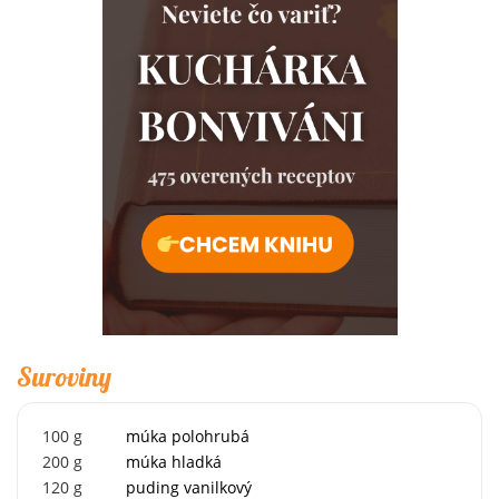
Suroviny
100
g
múka polohrubá
200
g
múka hladká
120
g
puding vanilkový