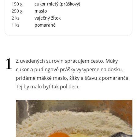
150
g
cukor mletý (práškový)
250
g
maslo
2
ks
vaječný žĺtok
1
ks
pomaranč
Z uvedených surovín spracujem cesto. Múky,
cukor a pudingové prášky vysypeme na dosku,
pridáme mäkké maslo, žĺtky a šťavu z pomaranča.
Tej by malo byť tak pol deci.