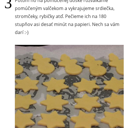
Potom ho na pomúčenej doske rozvaľkáme
pomúčeným valčekom a vykrajujeme srdiečka,
stromčeky, rybičky atď. Pečieme ich na 180
stupňov asi desať minút na papieri. Nech sa vám
darí :-)