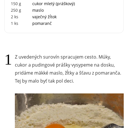
150
g
cukor mletý (práškový)
250
g
maslo
2
ks
vaječný žĺtok
1
ks
pomaranč
Z uvedených surovín spracujem cesto. Múky,
cukor a pudingové prášky vysypeme na dosku,
pridáme mäkké maslo, žĺtky a šťavu z pomaranča.
Tej by malo byť tak pol deci.