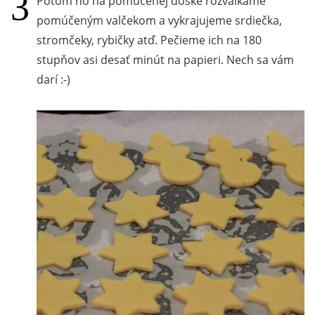
Potom ho na pomúčenej doske rozvaľkáme
pomúčeným valčekom a vykrajujeme srdiečka,
stromčeky, rybičky atď. Pečieme ich na 180
stupňov asi desať minút na papieri. Nech sa vám
darí :-)