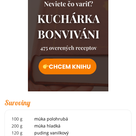
Suroviny
100
g
múka polohrubá
200
g
múka hladká
120
g
puding vanilkový