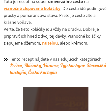
Toto je recept na super
univerzálne cesto
na
vianočné zlepované koláčiky
. Do cesta idú pudingové
prášky a pomarančová šťava. Preto je cesto žlté a
krásne voňavé.
Verte, že tieto koláčiky idú vždy na dračku. Dobré je
pripraviť ich hneď z dvojitej dávky. Vianočné koláčiky
zlepujeme džemom,
nutelou
, alebo krémom.
Tento recept nájdete v nasledujúcich kategóriach:
Pečivo
Múčniky
Vianoce
Typ kuchyne
Slovenská
,
,
,
,
kuchyňa
Česká kuchyňa
,