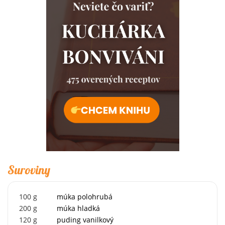
Suroviny
100
g
múka polohrubá
200
g
múka hladká
120
g
puding vanilkový