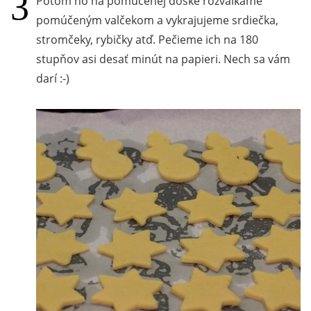
Potom ho na pomúčenej doske rozvaľkáme
pomúčeným valčekom a vykrajujeme srdiečka,
stromčeky, rybičky atď. Pečieme ich na 180
stupňov asi desať minút na papieri. Nech sa vám
darí :-)