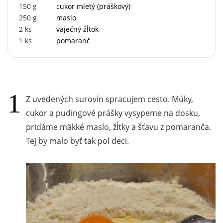
150
g
cukor mletý (práškový)
250
g
maslo
2
ks
vaječný žĺtok
1
ks
pomaranč
Z uvedených surovín spracujem cesto. Múky,
cukor a pudingové prášky vysypeme na dosku,
pridáme mäkké maslo, žĺtky a šťavu z pomaranča.
Tej by malo byť tak pol deci.