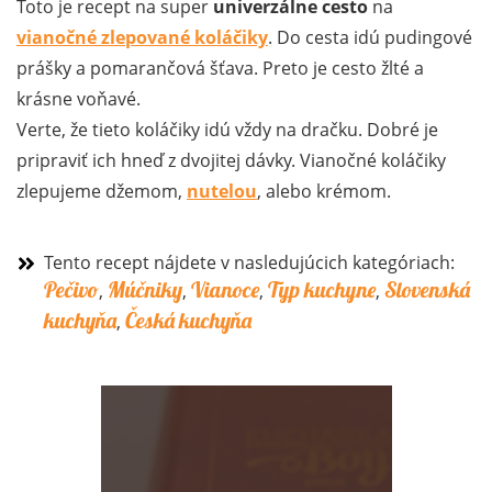
Toto je recept na super
univerzálne cesto
na
vianočné zlepované koláčiky
. Do cesta idú pudingové
prášky a pomarančová šťava. Preto je cesto žlté a
krásne voňavé.
Verte, že tieto koláčiky idú vždy na dračku. Dobré je
pripraviť ich hneď z dvojitej dávky. Vianočné koláčiky
zlepujeme džemom,
nutelou
, alebo krémom.
Tento recept nájdete v nasledujúcich kategóriach:
Pečivo
Múčniky
Vianoce
Typ kuchyne
Slovenská
,
,
,
,
kuchyňa
Česká kuchyňa
,