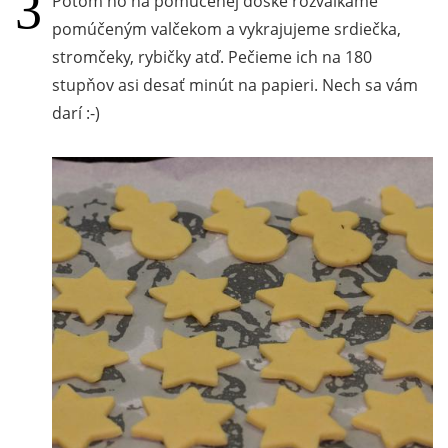
Potom ho na pomúčenej doske rozvaľkáme
pomúčeným valčekom a vykrajujeme srdiečka,
stromčeky, rybičky atď. Pečieme ich na 180
stupňov asi desať minút na papieri. Nech sa vám
darí :-)