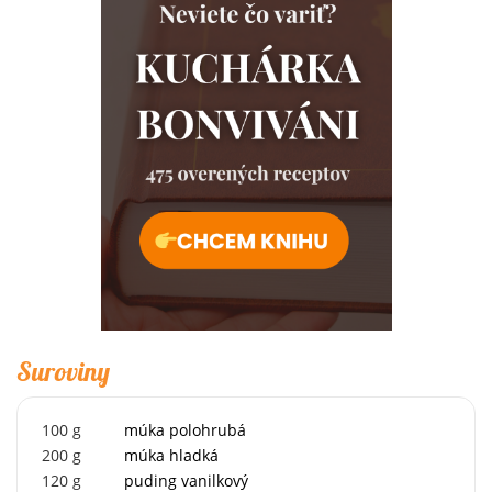
Suroviny
100
g
múka polohrubá
200
g
múka hladká
120
g
puding vanilkový