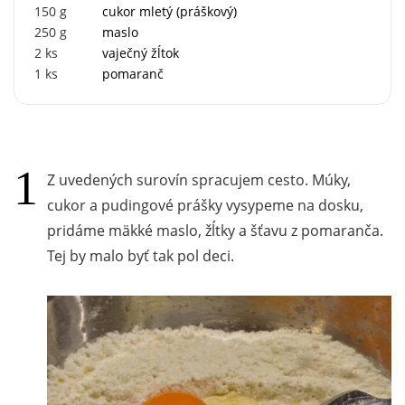
150
g
cukor mletý (práškový)
250
g
maslo
2
ks
vaječný žĺtok
1
ks
pomaranč
Z uvedených surovín spracujem cesto. Múky,
cukor a pudingové prášky vysypeme na dosku,
pridáme mäkké maslo, žĺtky a šťavu z pomaranča.
Tej by malo byť tak pol deci.