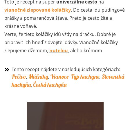
Toto je recept na super
univerzálne cesto
na
vianočné zlepované koláčiky
. Do cesta idú pudingové
prášky a pomarančová šťava. Preto je cesto žlté a
krásne voňavé.
Verte, že tieto koláčiky idú vždy na dračku. Dobré je
pripraviť ich hneď z dvojitej dávky. Vianočné koláčiky
zlepujeme džemom,
nutelou
, alebo krémom.
Tento recept nájdete v nasledujúcich kategóriach:
Pečivo
Múčniky
Vianoce
Typ kuchyne
Slovenská
,
,
,
,
kuchyňa
Česká kuchyňa
,