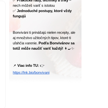
✅ 
Praktické rady, techniky a triky
 – 
nech môžeš variť s istotou
✅ 
Jednoduché postupy, ktoré vždy 
fungujú
Bonviváni ti prinášajú nielen recepty, ale 
aj množstvo užitočných tipov, ktoré ti 
uľahčia varenie. 
Podľa Bonvivánov sa 
totiž môže naučiť variť každý!
 👩‍🍳✨
📌 
Viac info TU:
 👉 
https://lnk.bio/bonvivani