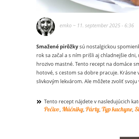
emko
~ 11. september 2025 - 6:36
Smažené pirôžky
sú nostalgickou spomienko
rok sa začal a s ním prišli aj chladnejšie dni
hrozivo mastné. Tento recept na domáce sm
hotové, s cestom sa dobre pracuje. Krásne v
slivkovým lekvárom. Ale môžete zvoliť svoju
Tento recept nájdete v nasledujúcich kat
Pečivo
Múčniky
Párty
Typ kuchyne
S
,
,
,
,