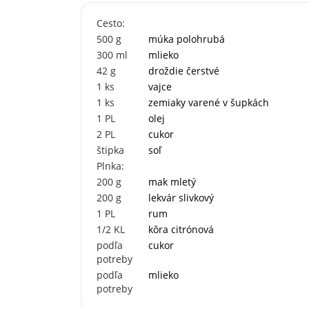
Cesto:
500
g
múka polohrubá
300
ml
mlieko
42
g
droždie čerstvé
1
ks
vajce
1
ks
zemiaky varené v šupkách
1
PL
olej
2
PL
cukor
štipka
soľ
Plnka:
200
g
mak mletý
200
g
lekvár slivkový
1
PL
rum
1/2
KL
kôra citrónová
podľa
cukor
potreby
podľa
mlieko
potreby