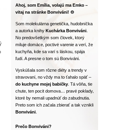
Ahoj, som Emília, volajú ma Emko – 
vitaj na stránke Bonviváni! 🍲
Som molekulárna genetička, hudobníčka 
a autorka knihy
 Kuchárka Bonviváni
. 
No predovšetkým som človek, ktorý 
ý
miluje domáce, poctivé varenie a verí, že 
o
kuchyňa, kde sa varí s láskou, spája 
ľudí. A presne o tom sú Bonviváni.
Vyskúšala som rôzne diéty a trendy v 
stravovaní, no vždy ma to ťahalo späť – 
do kuchyne mojej babičky
. Tá vôňa, tie 
chute, ten pocit domova… pravé poklady, 
ktoré by nemali upadnúť do zabudnutia. 
Preto som ich začala zbierať a tak vznikli 
Bonviváni
.
Prečo Bonviváni?