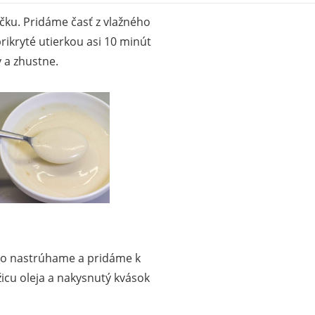
ku. Pridáme časť z vlažného
rikryté utierkou asi 10 minút
 a zhustne.
no nastrúhame a pridáme k
žicu oleja a nakysnutý kvások