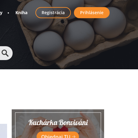
User
ny
Kniha
Registrácia
Prihlásenie
account
menu