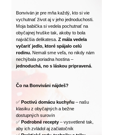
Bonviván je pre mňa každý, kto si vie 
vychutnať život aj v jeho jednoduchosti.
Moja babička si vedela pochutnať na 
obyčajnej hruške tak, akoby to bola 
najväčšia delikatesa. 
Z mála vedela 
vyčariť jedlo, ktoré spájalo celú 
rodinu.
 Nemali sme veľa, no nikdy nám 
nechýbala poriadna hostina – 
jednoduchá, no s láskou pripravená
.
Čo na Bonviváni nájdeš?
✅ 
Poctivú domácu kuchyňu
 – našu 
klasiku z obyčajných a bežne 
dostupných surovín
✅ 
Podrobné recepty
 – vysvetlené tak, 
aby ich zvládol aj začiatočník