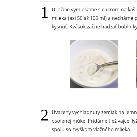
Droždie vymiešame s cukrom na kašič
mlieka (asi 50 až 100 ml) a necháme p
kysnúť. Kvások začne hádzať bublinky
Uvarený vychladnutý zemiak na jem
osolenej múke. Pridáme tiež vajce, ly
spolu so zvyškom vlažného mlieka.