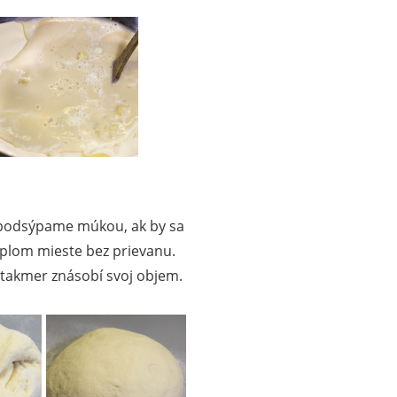
 podsýpame múkou, ak by sa
eplom mieste bez prievanu.
o takmer znásobí svoj objem.