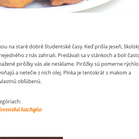
u na staré dobré študentské časy. Keď prišla jeseň, školsk
, nejedného z nás zahriali. Predávali sa v stánkoch a boli čast
ažené pirôžky vás ale nesklame. Pirôžky sú pomerne rýchlo
oňajú a netečie z nich olej. Plnka je tentokrát s makom a
 vlastnú obľúbenú.
egóriach:
lovenská kuchyňa