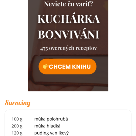
Suroviny
100
g
múka polohrubá
200
g
múka hladká
120
g
puding vanilkový