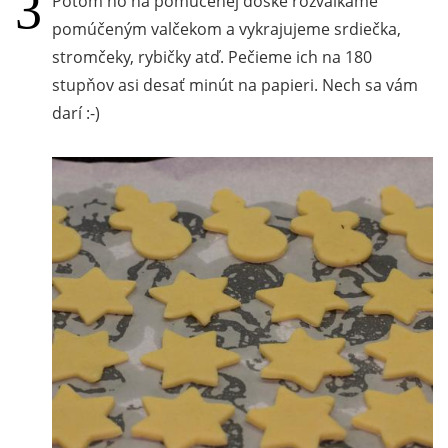
Potom ho na pomúčenej doske rozvaľkáme
pomúčeným valčekom a vykrajujeme srdiečka,
stromčeky, rybičky atď. Pečieme ich na 180
stupňov asi desať minút na papieri. Nech sa vám
darí :-)