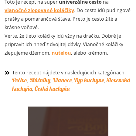
Toto je recept na super
univerzálne cesto
na
vianočné zlepované koláčiky
. Do cesta idú pudingové
prášky a pomarančová šťava. Preto je cesto žlté a
krásne voňavé.
Verte, že tieto koláčiky idú vždy na dračku. Dobré je
pripraviť ich hneď z dvojitej dávky. Vianočné koláčiky
zlepujeme džemom,
nutelou
, alebo krémom.
Tento recept nájdete v nasledujúcich kategóriach:
Pečivo
Múčniky
Vianoce
Typ kuchyne
Slovenská
,
,
,
,
kuchyňa
Česká kuchyňa
,