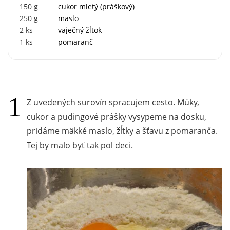
150
g
cukor mletý (práškový)
250
g
maslo
2
ks
vaječný žĺtok
1
ks
pomaranč
Z uvedených surovín spracujem cesto. Múky,
cukor a pudingové prášky vysypeme na dosku,
pridáme mäkké maslo, žĺtky a šťavu z pomaranča.
Tej by malo byť tak pol deci.