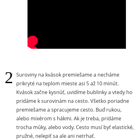
Suroviny na kvások premiešame a necháme
prikryté na teplom mieste asi 5 až 10 minút.
Kvások začne kysnúť, uvidíme bublinky a vtedy ho
pridáme k surovinám na cesto. Všetko poriadne
premiešame a spracujeme cesto. Buď rukou,
alebo mixérom s hákmi. Ak je treba, pridáme
trocha múky, alebo vody. Cesto musí byť elastické,
pružné, nelepiť sa ale ani netrhať.