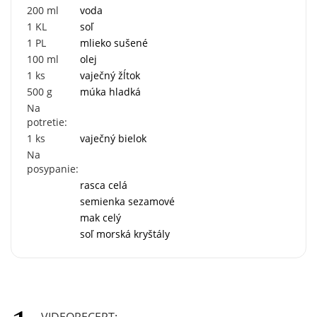
200
ml
voda
1
KL
soľ
1
PL
mlieko sušené
100
ml
olej
1
ks
vaječný žĺtok
500
g
múka hladká
Na
potretie:
1
ks
vaječný bielok
Na
posypanie:
rasca celá
semienka sezamové
mak celý
soľ morská kryštály
VIDEORECEPT: