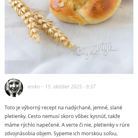
emko
~ 15. október 2025 - 9:37
Toto je výborný recept na nadýchané, jemné, slané
pletienky. Cesto nemusí skoro vôbec kysnúť, takže
máme rýchlo napečené. A verte či nie, pletienky v rúre
zdvojnásobia objem. Sypeme ich morskou soľou,