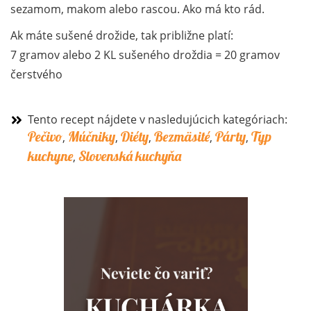
sezamom, makom alebo rascou. Ako má kto rád.
Ak máte sušené drožide, tak približne platí:
7 gramov alebo 2 KL sušeného droždia = 20 gramov
čerstvého
Tento recept nájdete v nasledujúcich kategóriach:
Pečivo
Múčniky
Diéty
Bezmäsité
Párty
Typ
,
,
,
,
,
kuchyne
Slovenská kuchyňa
,