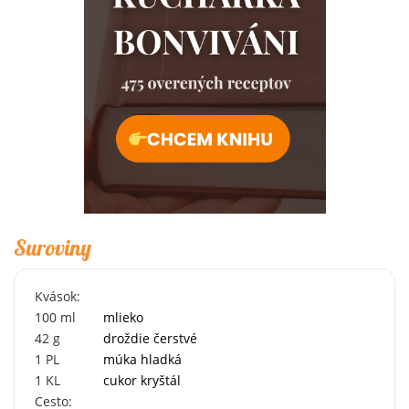
Suroviny
Kvások:
100
ml
mlieko
42
g
droždie čerstvé
1
PL
múka hladká
1
KL
cukor kryštál
Cesto: