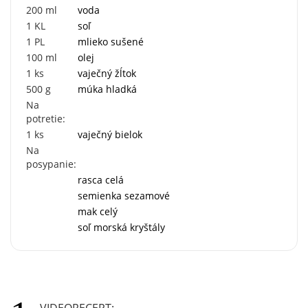
200
ml
voda
1
KL
soľ
1
PL
mlieko sušené
100
ml
olej
1
ks
vaječný žĺtok
500
g
múka hladká
Na
potretie:
1
ks
vaječný bielok
Na
posypanie:
rasca celá
semienka sezamové
mak celý
soľ morská kryštály
VIDEORECEPT: