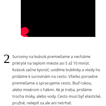
Suroviny na kvások premiešame a necháme
prikryté na teplom mieste asi 5 až 10 minút.
Kvások začne kysnúť, uvidíme bublinky a vtedy ho
pridáme k surovinám na cesto. Všetko poriadne
premiešame a spracujeme cesto. Buď rukou,
alebo mixérom s hákmi. Ak je treba, pridáme
trocha múky, alebo vody. Cesto musí byť elastické,
pružné, nelepiť sa ale ani netrhať.