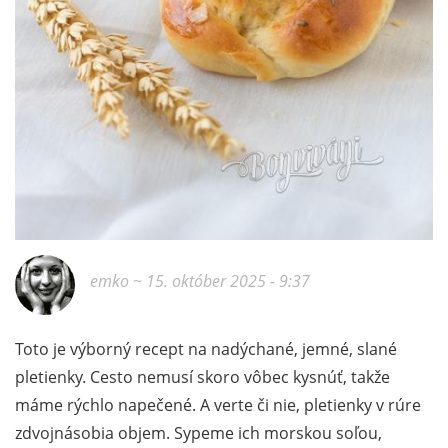
emko
~ 15. október 2025 - 9:37
Toto je výborný recept na nadýchané, jemné, slané
pletienky. Cesto nemusí skoro vôbec kysnúť, takže
máme rýchlo napečené. A verte či nie, pletienky v rúre
zdvojnásobia objem. Sypeme ich morskou soľou,