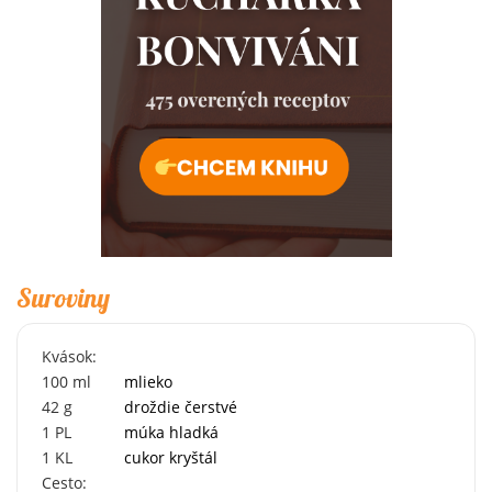
Suroviny
Kvások:
100
ml
mlieko
42
g
droždie čerstvé
1
PL
múka hladká
1
KL
cukor kryštál
Cesto: