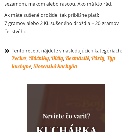
sezamom, makom alebo rascou. Ako má kto rád.
Ak máte sušené drožide, tak približne platí:
7 gramov alebo 2 KL sušeného droždia = 20 gramov
čerstvého
Tento recept nájdete v nasledujúcich kategóriach:
Pečivo
Múčniky
Diéty
Bezmäsité
Párty
Typ
,
,
,
,
,
kuchyne
Slovenská kuchyňa
,