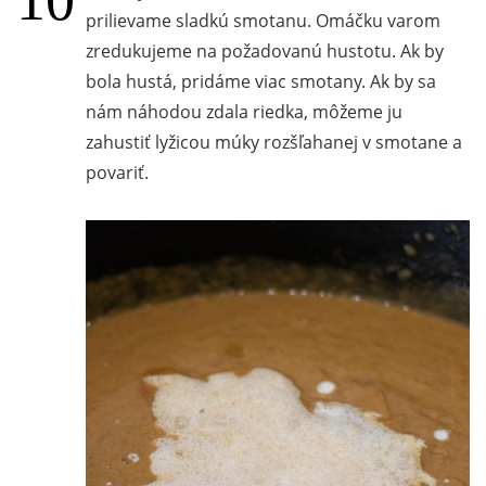
prilievame sladkú smotanu. Omáčku varom
zredukujeme na požadovanú hustotu. Ak by
bola hustá, pridáme viac smotany. Ak by sa
nám náhodou zdala riedka, môžeme ju
zahustiť lyžicou múky rozšľahanej v smotane a
povariť.