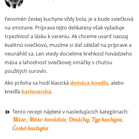
Fenomén českej kuchyne vždy bola, je a bude sviečková
na smotane. Príprava tejto delikatesy však vyžaduje
trpezlivosť a lásku k vareniu. Ak chceme uvariť naozaj
kvalitnú sviečkovú, musíme si dať záležať na príprave a
neunáhliť sa. Len vtedy docielime krehkosť hovädzieho
mäsa a lahodnosť sviečkovej omáčky s chuťou
použitých surovín.
Ako príloha sa hodí klasická
domáca knedľa
, alebo
knedľa
karlovarská
.
Tento recept nájdete v nasledujúcich kategóriach:
Mäso
Mäso-hovädzie
Omáčky
Typ kuchyne
,
,
,
,
Česká kuchyňa