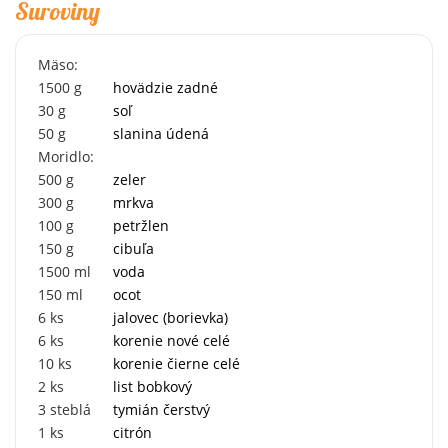
Suroviny
Mäso:
1500
g
hovädzie zadné
30
g
soľ
50
g
slanina údená
Moridlo:
500
g
zeler
300
g
mrkva
100
g
petržlen
150
g
cibuľa
1500
ml
voda
150
ml
ocot
6
ks
jalovec (borievka)
6
ks
korenie nové celé
10
ks
korenie čierne celé
2
ks
list bobkový
3
steblá
tymián čerstvý
1
ks
citrón