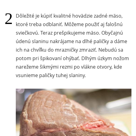
Dôležité je kúpiť kvalitné hovädzie zadné mäso,
ktoré treba odblaniť. Môžeme použiť aj falošnú
sviečkovú. Teraz prešpikujeme mäso. Obyčajnú
údenú slaninu nakrájame na dlhé paličky a dáme
ich na chvíľku do mrazničky zmraziť. Nebudú sa
potom pri špikovaní ohýbať. Dlhým úzkym nožom
narežeme šikmými rezmi po vlákne otvory, kde
vsunieme paličky tuhej slaniny.