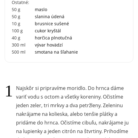
Ostatné:
50
g
maslo
50
g
slanina údená
10
g
brusnice sušené
100
g
cukor kryštál
40
g
horčica plnotučná
300
ml
vývar hovädzí
500
ml
smotana na šľahanie
Najskôr si pripravíme moridlo. Do hrnca dáme
variť vodu s octom a všetky koreniny. Očistíme
jeden zeler, tri mrkvy a dva petržleny. Zeleninu
nakrájame na kolieska, alebo tenšie plátky a
pridáme do hrnca. Očistíme cibuľu, nakrájame ju
na lupienky a jeden citrón na štvrtiny. Prihodíme