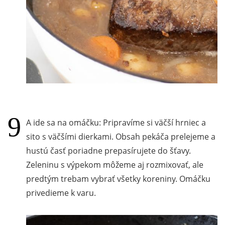
A ide sa na omáčku: Pripravíme si väčší hrniec a
sito s väčšími dierkami. Obsah pekáča prelejeme a
hustú časť poriadne prepasírujete do šťavy.
Zeleninu s výpekom môžeme aj rozmixovať, ale
predtým trebam vybrať všetky koreniny. Omáčku
privedieme k varu.