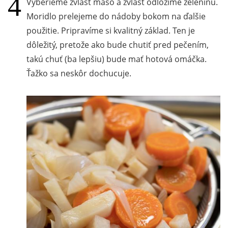
Vyberieme zvlášť mäso a zvlášť odložíme zeleninu.
Moridlo prelejeme do nádoby bokom na ďalšie
použitie. Pripravíme si kvalitný základ. Ten je
dôležitý, pretože ako bude chutiť pred pečením,
takú chuť (ba lepšiu) bude mať hotová omáčka.
Ťažko sa neskôr dochucuje.