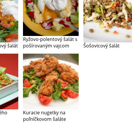
Ryžovo-polentový šalát s
vý šalát
pošírovaným vajcom
Šošovicový šalát
vého
Kuracie nugetky na
poľníčkovom šaláte