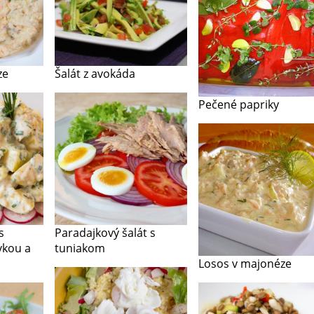
ze
Šalát z avokáda
Pečené papriky
s
Paradajkový šalát s
vkou a
tuniakom
Losos v majonéze