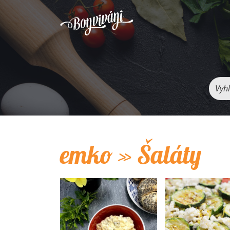
Vyhľ
emko » Šaláty