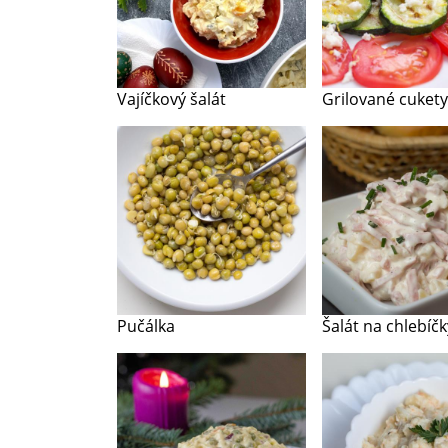
Vajíčkový šalát
Grilované cukety
Pučálka
Šalát na chlebíčk