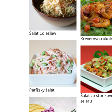
Šalát Coleslaw
Krevetovo-rukolo
Parížsky šalát
Šalát zo stonko
zeleru