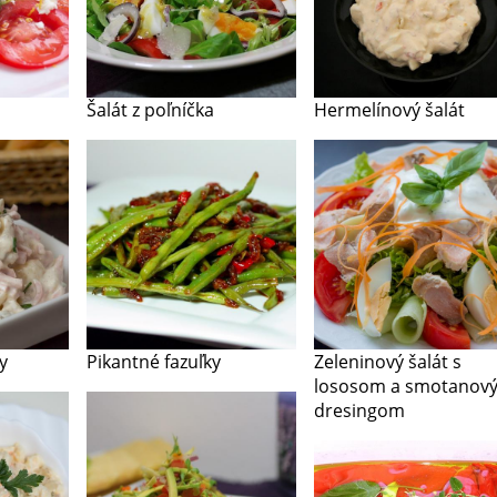
Šalát z poľníčka
Hermelínový šalát
y
Pikantné fazuľky
Zeleninový šalát s
lososom a smotanov
dresingom