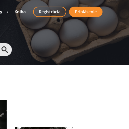
User
ny
Kniha
Registrácia
Prihlásenie
account
menu