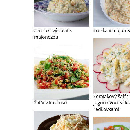
Zemiakový šalát s
Treska v majoné
majonézou
Zemiakový šalát 
Šalát z kuskusu
jogurtovou zálie
reďkovkami