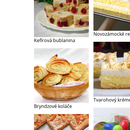
Novozámocké re
Kefírová bublanina
Tvarohový krém
Bryndzové koláče