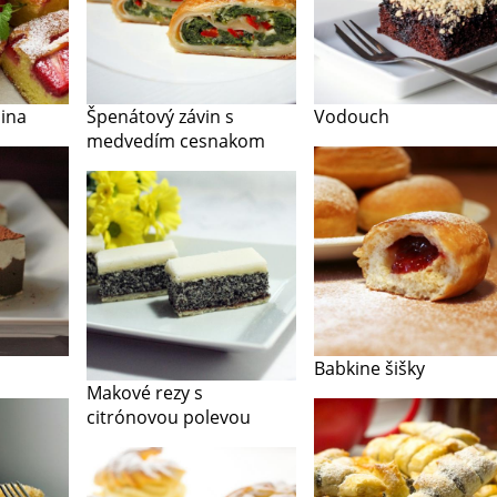
ina
Špenátový závin s
Vodouch
medvedím cesnakom
Babkine šišky
Makové rezy s
citrónovou polevou