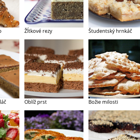
o
Žĺtkové rezy
Študentský hrnkáč
láč
Oblíž prst
Božie milosti