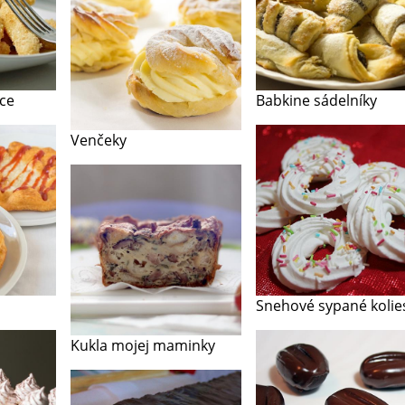
ce
Babkine sádelníky
Venčeky
Snehové sypané kolie
Kukla mojej maminky