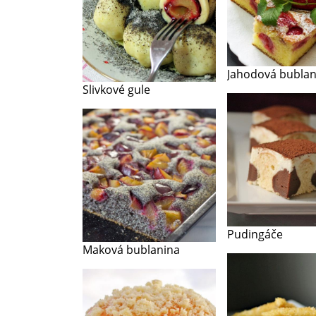
Jahodová bublan
Slivkové gule
Pudingáče
Maková bublanina