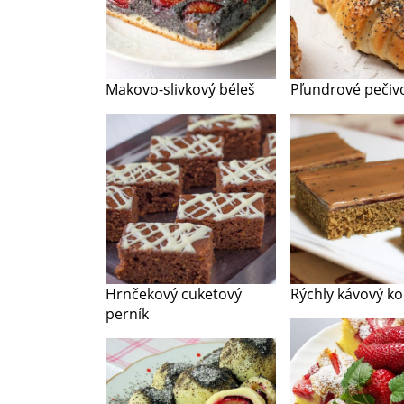
Makovo-slivkový béleš
Pľundrové pečiv
Hrnčekový cuketový
Rýchly kávový ko
perník