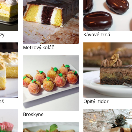
zy
Kávové zrná
Metrový koláč
eš
Opitý Izidor
Broskyne