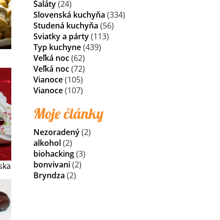
Šaláty
(24)
Slovenská kuchyňa
(334)
Studená kuchyňa
(56)
Sviatky a párty
(113)
Typ kuchyne
(439)
Veľká noc
(62)
Veľká noc
(72)
Vianoce
(105)
Vianoce
(107)
Moje články
Nezoradený
(2)
alkohol
(2)
biohacking
(3)
bonvivani
(2)
ska
Bryndza
(2)