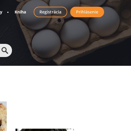
User
ny
Kniha
Registrácia
Prihlásenie
account
menu