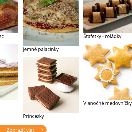
ec
Štafetky - roládky
Jemné palacinky
Vianočné medovníčky
Princezky
Zobraziť viac