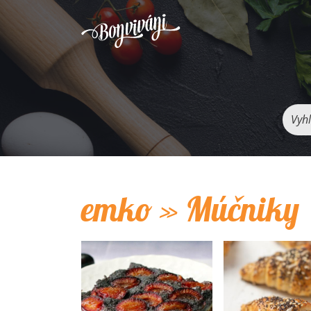
Vyhľ
emko » Múčniky