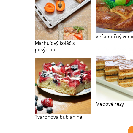
Veľkonočný veni
Marhuľový koláč s
posýpkou
Medové rezy
Tvarohová bublanina