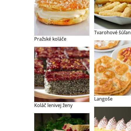
Tvarohové šúľan
Pražské koláče
Langoše
Koláč lenivej ženy