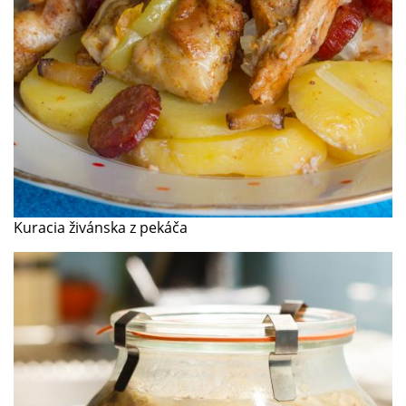
Kuracia živánska z pekáča