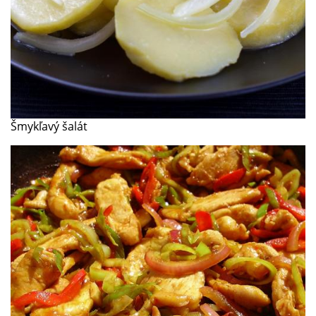
Šmykľavý šalát