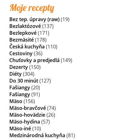
Moje recepty
Bez tep. úpravy (raw)
(19)
Bezlaktózové
(137)
Bezlepkové
(171)
Bezmäsité
(178)
Česká kuchyňa
(110)
Cestoviny
(36)
Chuťovky a predjedlá
(149)
Dezerty
(150)
Diéty
(304)
Do 30 minút
(127)
Fašiangy
(20)
Fašiangy
(91)
Mäso
(156)
Mäso-bravčové
(74)
Mäso-hovädzie
(26)
Mäso-hydina
(57)
Mäso-iné
(10)
Medzinárodná kuchyňa
(81)