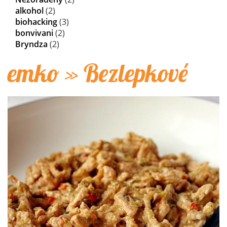
alkohol
(2)
biohacking
(3)
bonvivani
(2)
Bryndza
(2)
emko » Bezlepkové