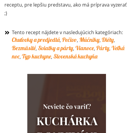
receptu, pre lepšiu predstavu, ako má príprava vyzerať
;)
Tento recept nájdete v nasledujúcich kategóriach:
Chuťovky a predjedlá
Pečivo
Múčniky
Diéty
,
,
,
,
Bezmäsité
Sviatky a párty
Vianoce
Párty
Veľká
,
,
,
,
noc
Typ kuchyne
Slovenská kuchyňa
,
,