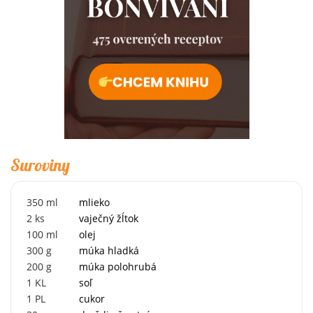
Suroviny
350
ml
mlieko
2
ks
vaječný žĺtok
100
ml
olej
300
g
múka hladká
200
g
múka polohrubá
1
KL
soľ
1
PL
cukor