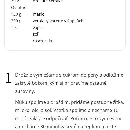
30
g
droždie čerstvé
Ostatné:
120
g
maslo
200
g
zemiaky varené v šupkách
1
ks
vajce
soľ
rasca celá
Droždie vymiešame s cukrom do peny a odložíme
zakryté bokom, kým si pripravíme ostatné
suroviny.
Múku spojíme s droždím, pridáme postupne žĺtka,
mlieko, olej a soľ. Všetko spojíme a necháme 10
minút zakryté odpočívať. Potom cesto vymiesime
a necháme 30 minút zakryté na teplom mieste