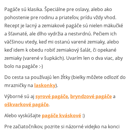
Pagáče sú klasika. Špeciálne pre oslavy, alebo ako
pohostenie pre rodinu a priateľov, prídu vždy vhod.
Recept je lacný a zemiakové pagáče sú nielen mäkučké
a šťavnaté, ale dlho vydržia a nestvrdnú. Pečiem ich
väčšinou vtedy, keď mi ostanú varené zemiaky, alebo
keď idem k obedu robiť zemiakový šalát, či opekané
zemiaky (varené v šupkách). Uvarím len o dva viac, aby
bolo na pagáče :-)
Do cesta sa používajú len žĺtky (bielky môžete odloziť do
mrazničky na
laskonky
).
Výborné sú aj
syrové pagáče
,
bryndzové pagáče
a
oškvarkové pagáče
.
Alebo vyskúšajte
pagáče kváskové
:)
Pre začiatočníkov, pozrite si názorné videjko na konci