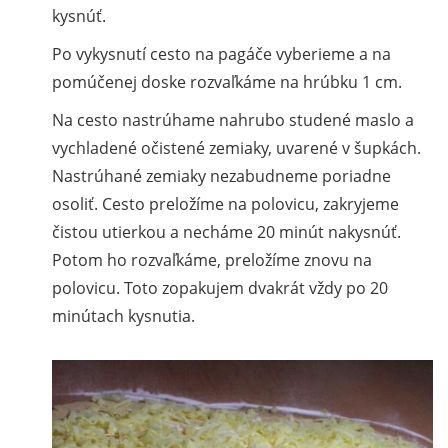
kysnúť.
Po vykysnutí cesto na pagáče vyberieme a na
pomúčenej doske rozvaľkáme na hrúbku 1 cm.
Na cesto nastrúhame nahrubo studené maslo a
vychladené očistené zemiaky, uvarené v šupkách.
Nastrúhané zemiaky nezabudneme poriadne
osoliť. Cesto preložíme na polovicu, zakryjeme
čistou utierkou a necháme 20 minút nakysnúť.
Potom ho rozvaľkáme, preložíme znovu na
polovicu. Toto zopakujem dvakrát vždy po 20
minútach kysnutia.